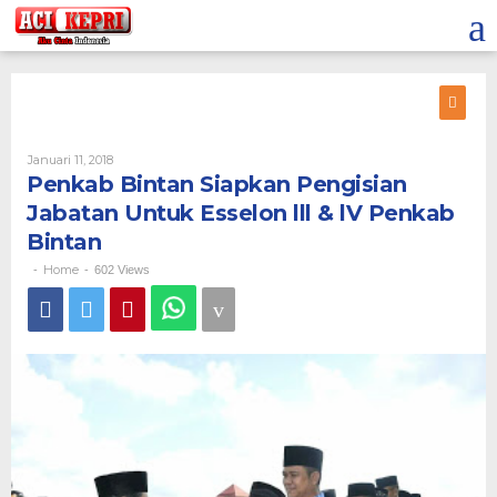
Lewati
ke
konten
Oleh
Januari 11, 2018
Penkab Bintan Siapkan Pengisian
Jabatan Untuk Esselon lll & lV Penkab
Bintan
Home
-
-
602 Views