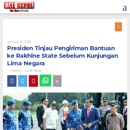
Lewati
ke
konten
Oleh
Januari 25, 2018
Presiden Tinjau Pengiriman Bantuan
ke Rakhine State Sebelum Kunjungan
Lima Negara
Home
-
-
1,126 Views