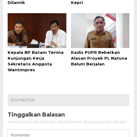
Dilantik
Kepri
Kepala BP Batam Terima
Kadis PUPR Beberkan
Kunjungan Kerja
Alasan Proyek PL Natuna
Sekretaris Anggota
Belum Berjalan
Wantimpres
Komentar
Tinggalkan Balasan
Alamat email Anda tidak akan dipublikasikan.
Ruas yang wajib ditandai
*