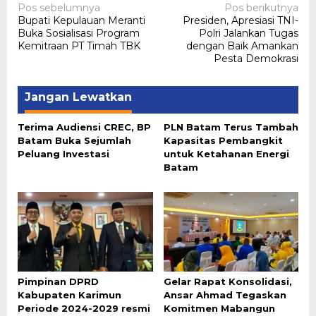
Navigasi
Pos sebelumnya
Pos berikutnya
Bupati Kepulauan Meranti
Presiden, Apresiasi TNI-
pos
Buka Sosialisasi Program
Polri Jalankan Tugas
Kemitraan PT Timah TBK
dengan Baik Amankan
Pesta Demokrasi
Jangan Lewatkan
Terima Audiensi CREC, BP
PLN Batam Terus Tambah
Batam Buka Sejumlah
Kapasitas Pembangkit
Peluang Investasi
untuk Ketahanan Energi
Batam
Pimpinan DPRD
Gelar Rapat Konsolidasi,
Kabupaten Karimun
Ansar Ahmad Tegaskan
Periode 2024-2029 resmi
Komitmen Mabangun