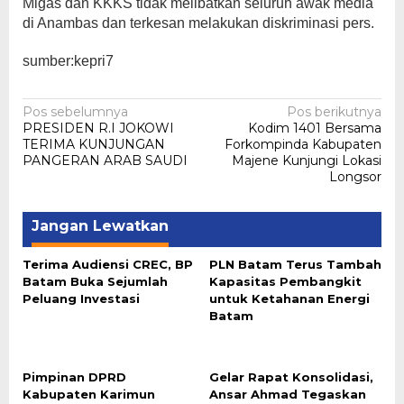
Migas dan KKKS tidak melibatkan seluruh awak media
di Anambas dan terkesan melakukan diskriminasi pers.
sumber:kepri7
Navigasi
Pos sebelumnya
Pos berikutnya
PRESIDEN R.I JOKOWI
Kodim 1401 Bersama
pos
TERIMA KUNJUNGAN
Forkompinda Kabupaten
PANGERAN ARAB SAUDI
Majene Kunjungi Lokasi
Longsor
Jangan Lewatkan
Terima Audiensi CREC, BP
PLN Batam Terus Tambah
Batam Buka Sejumlah
Kapasitas Pembangkit
Peluang Investasi
untuk Ketahanan Energi
Batam
Pimpinan DPRD
Gelar Rapat Konsolidasi,
Kabupaten Karimun
Ansar Ahmad Tegaskan