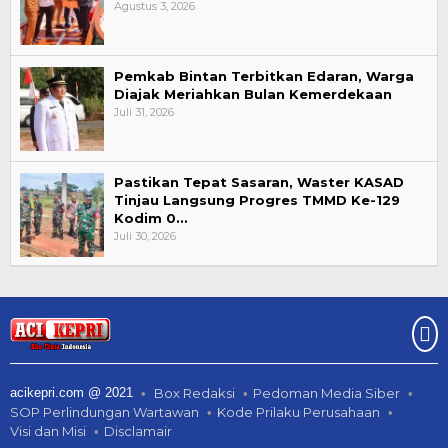
Agustus 3, 2026
Pemkab Bintan Terbitkan Edaran, Warga
Diajak Meriahkan Bulan Kemerdekaan
Juli 31, 2026
Pastikan Tepat Sasaran, Waster KASAD
Tinjau Langsung Progres TMMD Ke-129
Kodim 0…
Juli 30, 2026
acikepri.com @ 2021
Box Redaksi
Pedoman Media Siber
SOP Perlindungan Wartawan
Kode Prilaku Perusahaan
Visi dan Misi
Disclamair