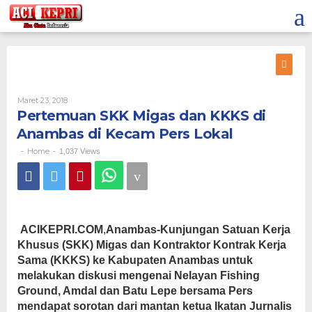
Lewati
ke
konten
Oleh
Maret 23, 2018
Pertemuan SKK Migas dan KKKS di
Anambas di Kecam Pers Lokal
Home
-
-
1,037 Views
ACIKEPRI.COM
,
Anambas-Kunjungan Satuan Kerja
Khusus (SKK) Migas dan Kontraktor Kontrak Kerja
Sama (KKKS) ke Kabupaten Anambas untuk
melakukan diskusi mengenai Nelayan Fishing
Ground, Amdal dan Batu Lepe bersama Pers
mendapat sorotan dari mantan ketua Ikatan Jurnalis