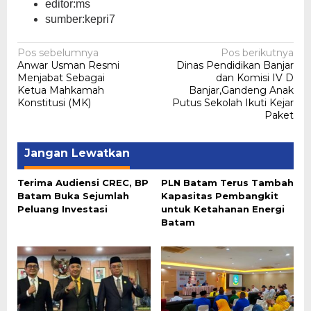
editor:ms
sumber:kepri7
Navigasi
Pos sebelumnya
Pos berikutnya
Anwar Usman Resmi
Dinas Pendidikan Banjar
pos
Menjabat Sebagai
dan Komisi IV D
Ketua Mahkamah
Banjar,Gandeng Anak
Konstitusi (MK)
Putus Sekolah Ikuti Kejar
Paket
Jangan Lewatkan
Terima Audiensi CREC, BP
PLN Batam Terus Tambah
Batam Buka Sejumlah
Kapasitas Pembangkit
Peluang Investasi
untuk Ketahanan Energi
Batam