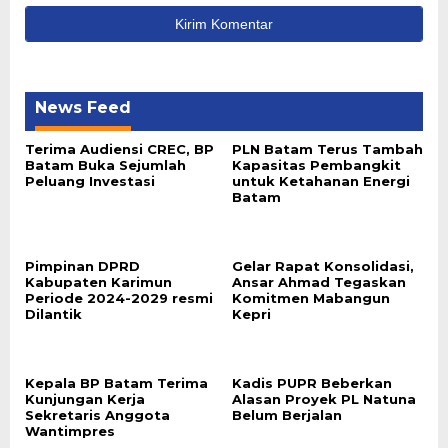
News Feed
Terima Audiensi CREC, BP
PLN Batam Terus Tambah
Batam Buka Sejumlah
Kapasitas Pembangkit
Peluang Investasi
untuk Ketahanan Energi
Batam
Pimpinan DPRD
Gelar Rapat Konsolidasi,
Kabupaten Karimun
Ansar Ahmad Tegaskan
Periode 2024-2029 resmi
Komitmen Mabangun
Dilantik
Kepri
Kepala BP Batam Terima
Kadis PUPR Beberkan
Kunjungan Kerja
Alasan Proyek PL Natuna
Sekretaris Anggota
Belum Berjalan
Wantimpres