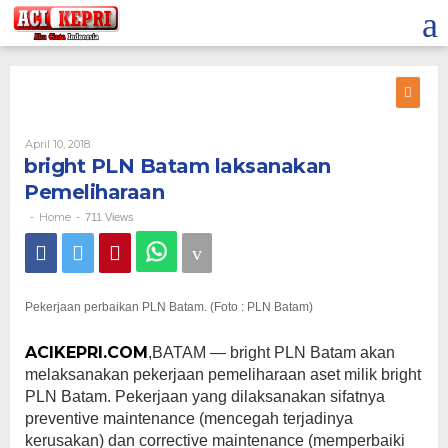
Lewati
ke
konten
Oleh
April 10, 2018
bright PLN Batam laksanakan
Pemeliharaan
Home
-
-
711 Views
Pekerjaan perbaikan PLN Batam. (Foto : PLN Batam)
ACIKEPRI.COM
,BATAM — bright PLN Batam akan
melaksanakan pekerjaan pemeliharaan aset milik bright
PLN Batam. Pekerjaan yang dilaksanakan sifatnya
preventive maintenance (mencegah terjadinya
kerusakan) dan corrective maintenance (memperbaiki