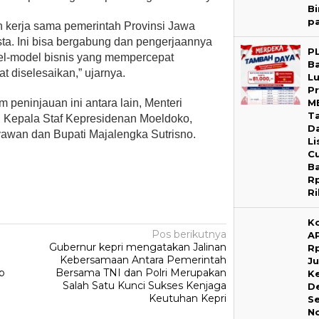
B
p
n kerja sama pemerintah Provinsi Jawa
sta. Ini bisa bergabung dan pengerjaannya
P
odel-model bisnis yang mempercepat
B
t diselesaikan,” ujarnya.
L
P
M
peninjauan ini antara lain, Menteri
T
 Kepala Staf Kepresidenan Moeldoko,
D
awan dan Bupati Majalengka Sutrisno.
Li
C
B
R
R
K
Pos berikutnya
A
Gubernur kepri mengatakan Jalinan
R
Kebersamaan Antara Pemerintah
Ju
b
Bersama TNI dan Polri Merupakan
K
Salah Satu Kunci Sukses Kenjaga
D
Keutuhan Kepri
Se
N