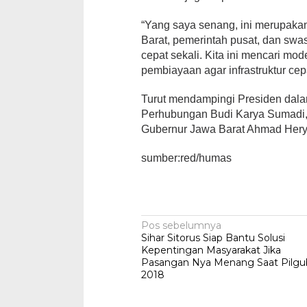
“Yang saya senang, ini merupaka
Barat, pemerintah pusat, dan swa
cepat sekali. Kita ini mencari m
pembiayaan agar infrastruktur cepa
Turut mendampingi Presiden dalam 
Perhubungan Budi Karya Sumadi,
Gubernur Jawa Barat Ahmad Hery
sumber:red/humas
Navigasi
Pos sebelumnya
Sihar Sitorus Siap Bantu Solusi
pos
Kepentingan Masyarakat Jika
Pasangan Nya Menang Saat Pilgu
2018