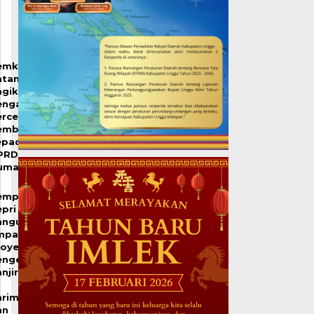
emko
atam
agikan
engalaman
ercepat
embangunan
epada
PRD
umai
emprov
pri
angun
mpat
royek
engendalian
njir
arimun
an