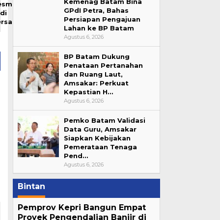
Kemenag Batam Bina
esmi
GPdI Petra, Bahas
di
Persiapan Pengajuan
ersangka
Lahan ke BP Batam
Agustus 6, 2026
BP Batam Dukung
Penataan Pertanahan
dan Ruang Laut,
Amsakar: Perkuat
Kepastian H…
Agustus 6, 2026
Pemko Batam Validasi
Data Guru, Amsakar
Siapkan Kebijakan
Pemerataan Tenaga
Pend…
Agustus 6, 2026
Bintan
Pemprov Kepri Bangun Empat
Proyek Pengendalian Banjir di