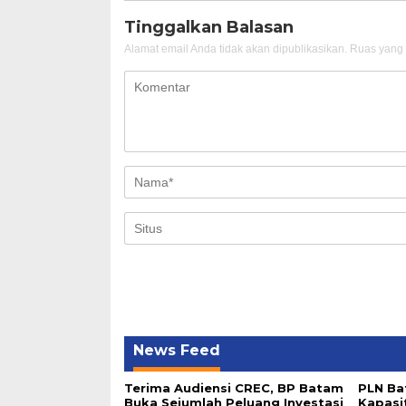
Tinggalkan Balasan
Alamat email Anda tidak akan dipublikasikan.
Ruas yang 
News Feed
Terima Audiensi CREC, BP Batam
PLN Ba
Buka Sejumlah Peluang Investasi
Kapasi