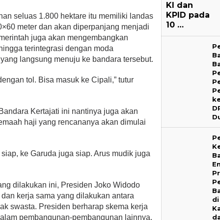
KI dan
KPID pada
an seluas 1.800 hektare itu memiliki landas
10 …
0×60 meter dan akan diperpanjang menjadi
emerintah juga akan mengembangkan
P
hingga terintegrasi dengan moda
B
pi yang langsung menuju ke bandara tersebut.
B
P
dengan tol. Bisa masuk ke Cipali,” tutur
P
P
k
D
Bandara Kertajati ini nantinya juga akan
D
emaah haji yang rencananya akan dimulai
P
Ke
siap, ke Garuda juga siap. Arus mudik juga
B
E
P
P
ang dilakukan ini, Presiden Joko Widodo
Ba
dan kerja sama yang dilakukan antara
di
hak swasta. Presiden berharap skema kerja
K
d
i dalam pembangunan-pembangunan lainnya.