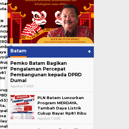
intan
ada…
LN
atam
uncurkan
rogram
ERDAYA,
ambah
Batam
+
aya
strik
ukup
Pemko Batam Bagikan
ayar
Pengalaman Percepat
p81
Pembangunan kepada DPRD
ibu
Dumai
Agustus 7, 2026
orupsi
PBDes
PLN Batam Luncurkan
p533
Program MERDAYA,
ta,
Tambah Daya Listrik
epala
Cukup Bayar Rp81 Ribu
esa
Agustus 7, 2026
laut
onaktif