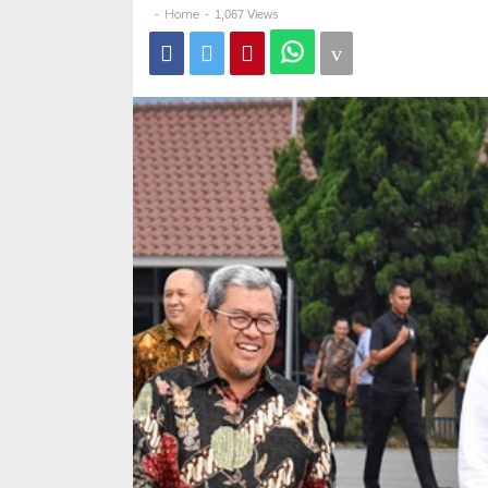
(BIJB)
Home
-
-
1,067 Views