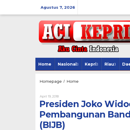
Lewati
ke
Agustus 7, 2026
konten
Home
Nasional
Kepri
Riau
Da
Presiden
Homepage
Home
/
Joko
Widodo
Oleh
April 19, 2018
Meninjau
Presiden Joko Wido
Proyek
Pembangunan
Pembangunan Bandar
Bandara
Internasional
(BIJB)
Jawa
Barat