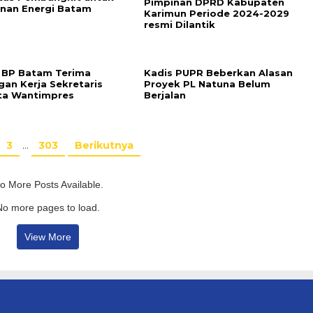
Pimpinan DPRD Kabupaten
nan Energi Batam
Karimun Periode 2024-2029
resmi Dilantik
 BP Batam Terima
Kadis PUPR Beberkan Alasan
gan Kerja Sekretaris
Proyek PL Natuna Belum
ta Wantimpres
Berjalan
3
…
303
Berikutnya
o More Posts Available.
No more pages to load.
View More