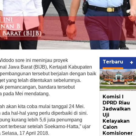
Widodo sore ini meninjau proyek
Terbaru
+
al Jawa Barat (BIJB), Kertajati Kabupaten
, pembangunan tersebut berjalan dengan baik
get yang telah ditentukan sebelumnya.
ak pemancangan, bandara tersebut
oba pada Mei mendatang.
Komisi I
DPRD Riau
ah akan kita coba mulai tanggal 24 Mei.
Jadwalkan
ada hal-hal yang perlu diperbaiki di sini.
Uji
mpung kurang lebih 5,6 juta penumpang
Kelayakan
ort terbesar setelah Soekarno-Hatta,” ujar
Calon
Komisioner
 Selasa, 17 April 2018.