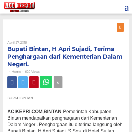
Lewati
ke
konten
Oleh
April 27, 2018
Bupati Bintan, H Apri Sujadi, Terima
Penghargaan dari Kementerian Dalam
Negeri.
Home
-
-
620 Views
BUPATI BINTAN
ACIKEPRI.COM,BINTAN
-Pemerintah Kabupaten
Bintan mendapatkan penghargaan dari Kementerian
Dalam Negeri. Penghargaan itu diterima langsung oleh
Bupati Bintan, H Apri Sujadi, S.Sos, di Hotel Sultan,