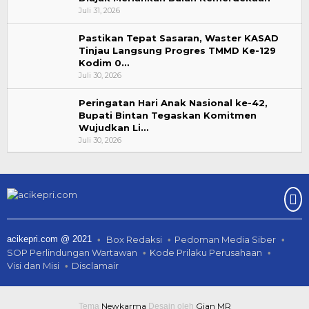
Juli 31, 2026
Pastikan Tepat Sasaran, Waster KASAD
Tinjau Langsung Progres TMMD Ke-129
Kodim 0…
Juli 30, 2026
Peringatan Hari Anak Nasional ke-42,
Bupati Bintan Tegaskan Komitmen
Wujudkan Li…
Juli 30, 2026
acikepri.com @ 2021
Box Redaksi
Pedoman Media Siber
SOP Perlindungan Wartawan
Kode Prilaku Perusahaan
Visi dan Misi
Disclamair
Newkarma
Gian MR
Tema
Desain oleh