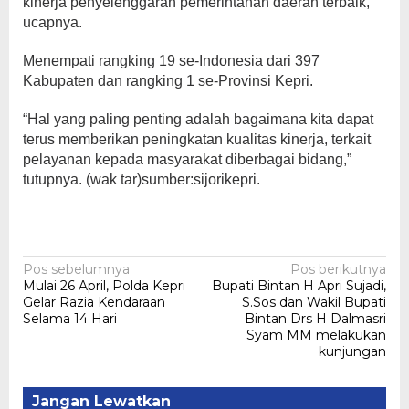
kinerja penyelenggaran pemerintahan daerah terbaik,”
ucapnya.
Menempati rangking 19 se-Indonesia dari 397
Kabupaten dan rangking 1 se-Provinsi Kepri.
“Hal yang paling penting adalah bagaimana kita dapat
terus memberikan peningkatan kualitas kinerja, terkait
pelayanan kepada masyarakat diberbagai bidang,”
tutupnya. (wak tar)sumber:sijorikepri.
Navigasi
Pos sebelumnya
Pos berikutnya
Mulai 26 April, Polda Kepri
Bupati Bintan H Apri Sujadi,
pos
Gelar Razia Kendaraan
S.Sos dan Wakil Bupati
Selama 14 Hari
Bintan Drs H Dalmasri
Syam MM melakukan
kunjungan
Jangan Lewatkan