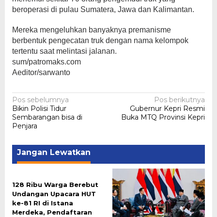
beroperasi di pulau Sumatera, Jawa dan Kalimantan.
Mereka mengeluhkan banyaknya premanisme
berbentuk pengecatan truk dengan nama kelompok
tertentu saat melintasi jalanan.
sum/patromaks.com
Aeditor/sarwanto
Navigasi
Pos sebelumnya
Pos berikutnya
Bikin Polisi Tidur
Gubernur Kepri Resmi
pos
Sembarangan bisa di
Buka MTQ Provinsi Kepri
Penjara
Jangan Lewatkan
128 Ribu Warga Berebut
Undangan Upacara HUT
ke-81 RI di Istana
Merdeka, Pendaftaran