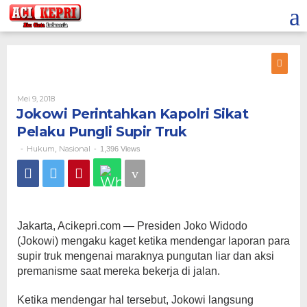
Lewati
ke
konten
Oleh
Mei 9, 2018
Jokowi Perintahkan Kapolri Sikat
Pelaku Pungli Supir Truk
Hukum
Nasional
-
,
-
1,396 Views
Jakarta, Acikepri.com — Presiden Joko Widodo
(Jokowi) mengaku kaget ketika mendengar laporan para
supir truk mengenai maraknya pungutan liar dan aksi
premanisme saat mereka bekerja di jalan.
Ketika mendengar hal tersebut, Jokowi langsung