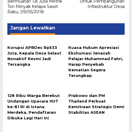
Bermuatan 1,8 Juta Metrik
Untuk Pembangunan
Ton Minyak Kelapa Sawit
Infrastruktur Desa
Rabu, 09/05/2018
Jangan Lewatkan
Korupsi APBDes Rp533
Kuasa Hukum Apresiasi
Juta, Kepala Desa Selaut
Ekshumasi Jenazah
Nonaktif Resmi Jadi
Pelajar Muhammad Fahri,
Tersangka
Harap Penyebab
Kematian Segera
Terungkap
128 Ribu Warga Berebut
Prabowo dan PM
Undangan Upacara HUT
Thailand Perkuat
ke-81 RI di Istana
Kemitraan Strategis Demi
Merdeka, Pendaftaran
Stabilitas ASEAN
Dibuka Lagi Hari Ini