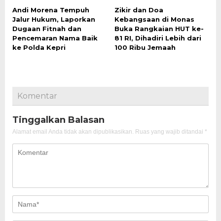
Andi Morena Tempuh
Zikir dan Doa
Jalur Hukum, Laporkan
Kebangsaan di Monas
Dugaan Fitnah dan
Buka Rangkaian HUT ke-
Pencemaran Nama Baik
81 RI, Dihadiri Lebih dari
ke Polda Kepri
100 Ribu Jemaah
Komentar
Tinggalkan Balasan
Alamat email Anda tidak akan dipublikasikan.
Ruas yang wajib ditandai
*