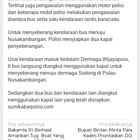
Terlihat juga pengawalan menggunakan motor polisi
dan beberapa mobil polisi melakukan pengawalan
diantara bus serta satu kendaraan rantis baracuda.
Untuk menyeberang kendaraan bus menuju
Nusakambangan. Polisi menyiapkan dua kapal
penyeberangan.
Usai kendaraan masuk kedalam Dermaga Wijayapura,
6 bus langsung diangkut menggunakan kapal untuk
menyeberang menuju dermaga Sodong di Pulau
Nusakambangan.
Sedangkan dua bus dan kendaraan lain diangkut
menggunakan kapal lain yang telah disiapkan.
sum/kabarpolisi.com
Navigasi
Pos sebelumnya
Pos berikutnya
Bakamla RI Berhasil
Bupati Bintan Minta Para
pos
Amankan Tug Boat Yang
Kades Prioritaskan DD