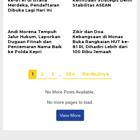
ke-81 RI di Istana
Kemitraan Strategis Demi
Merdeka, Pendaftaran
Stabilitas ASEAN
Dibuka Lagi Hari Ini
Andi Morena Tempuh
Zikir dan Doa
Jalur Hukum, Laporkan
Kebangsaan di Monas
Dugaan Fitnah dan
Buka Rangkaian HUT ke-
Pencemaran Nama Baik
81 RI, Dihadiri Lebih dari
ke Polda Kepri
100 Ribu Jemaah
1
2
3
…
264
Berikutnya
No More Posts Available.
No more pages to load.
View More