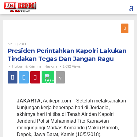
Lewati
ke
konten
Oleh
Mei 10, 2018
Presiden Perintahkan Kapolri Lakukan
Tindakan Tegas Dan Jangan Ragu
Hukum & Kriminal
Nasional
-
,
-
1,092 Views
JAKARTA,
Acikepri.com – Setelah melaksanakan
kunjungan kerja beberapa hari di Jordania,
akhirnya hari ini tiba di Tanah Air dan Kapolri
Jenderal Polisi Muhammad Tito Karnavian
mengunjungi Markas Komando (Mako) Brimob,
Depok, Jawa Barat, Kamis (10/5/2018).