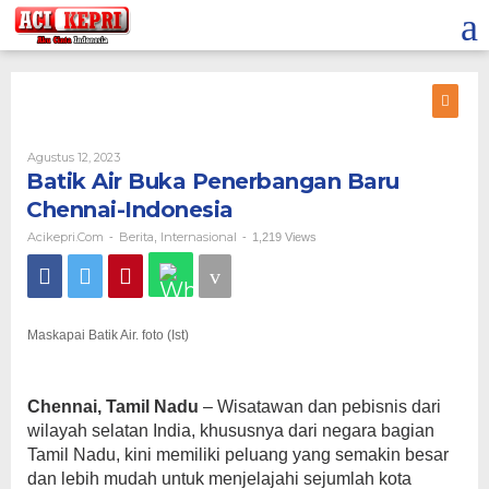
Lewati
ke
konten
Oleh
Agustus 12, 2023
Acikepri.com
Batik Air Buka Penerbangan Baru
Chennai-Indonesia
Acikepri.com
Berita
Internasional
-
,
-
1,219 Views
Maskapai Batik Air. foto (Ist)
Chennai, Tamil Nadu
– Wisatawan dan pebisnis dari
wilayah selatan India, khususnya dari negara bagian
Tamil Nadu, kini memiliki peluang yang semakin besar
dan lebih mudah untuk menjelajahi sejumlah kota