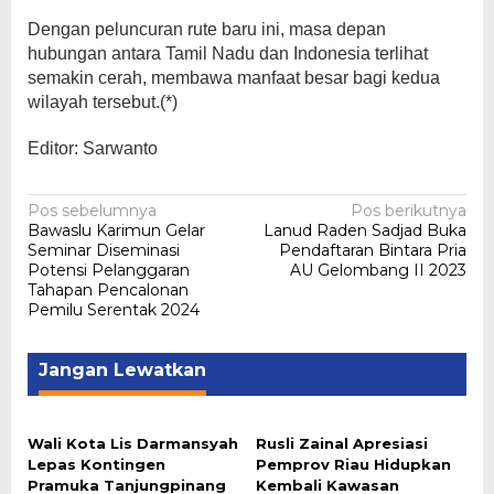
Dengan peluncuran rute baru ini, masa depan
hubungan antara Tamil Nadu dan Indonesia terlihat
semakin cerah, membawa manfaat besar bagi kedua
wilayah tersebut.(*)
Editor: Sarwanto
Navigasi
Pos sebelumnya
Pos berikutnya
Bawaslu Karimun Gelar
Lanud Raden Sadjad Buka
pos
Seminar Diseminasi
Pendaftaran Bintara Pria
Potensi Pelanggaran
AU Gelombang II 2023
Tahapan Pencalonan
Pemilu Serentak 2024
Jangan Lewatkan
Wali Kota Lis Darmansyah
Rusli Zainal Apresiasi
Lepas Kontingen
Pemprov Riau Hidupkan
Pramuka Tanjungpinang
Kembali Kawasan