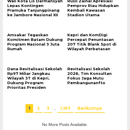
Wali Kota Lis Darmansyah
Rusli Zainal Apresiasi
Lepas Kontingen
Pemprov Riau Hidupkan
Pramuka Tanjungpinang
Kembali Kawasan
ke Jambore Nasional XII
Stadion Utama
Amsakar Tegaskan
Kepri dan KomDigi
Komitmen Batam Dukung
Percepat Penuntasan
Program Nasional 3 Juta
207 Titik Blank Spot di
Rumah
Wilayah Perbatasan
Dana Revitalisasi Sekolah
Revitalisasi Sekolah
Rp97 Miliar Jangkau
2026, Tim Konsultan
Wilayah 3T di Kepri,
Fokus Jaga Mutu
Dukung Program
Pembangunanfto
Prioritas Presiden
1
2
3
…
1,167
Berikutnya
No More Posts Available.