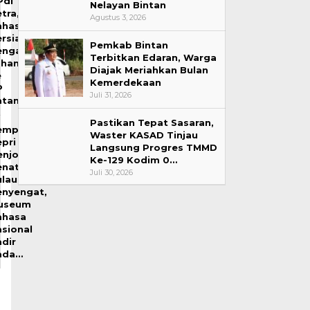
PdI
Nelayan Bintan
tra,
Agustus 3, 2026
ahas
ersiapan
Pemkab Bintan
engajuan
Terbitkan Edaran, Warga
ahan
Diajak Meriahkan Bulan
e
Kemerdekaan
P
Juli 31, 2026
atam
Pastikan Tepat Sasaran,
emprov
Waster KASAD Tinjau
pri
Langsung Progres TMMD
enjot
Ke-129 Kodim 0…
enataan
Juli 30, 2026
ulau
enyengat,
useum
ahasa
sional
dir
ada…