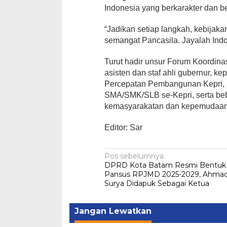
Indonesia yang berkarakter dan b
“Jadikan setiap langkah, kebijaka
semangat Pancasila. Jayalah Ind
Turut hadir unsur Forum Koordina
asisten dan staf ahli gubernur, k
Percepatan Pembangunan Kepri, k
SMA/SMK/SLB se-Kepri, serta beb
kemasyarakatan dan kepemudaan
Editor: Sar
Navigasi
Pos sebelumnya
DPRD Kota Batam Resmi Bentuk
pos
Pansus RPJMD 2025-2029, Ahma
Surya Didapuk Sebagai Ketua
Jangan Lewatkan