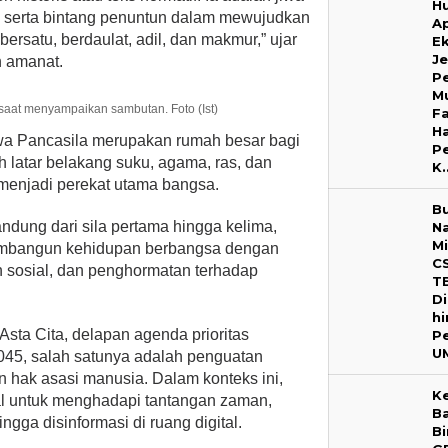
H
 serta bintang penuntun dalam mewujudkan
Ap
bersatu, berdaulat, adil, dan makmur,” ujar
E
J
 amanat.
Pe
M
aat menyampaikan sambutan. Foto (Ist)
Fa
H
wa Pancasila merupakan rumah besar bagi
P
 latar belakang suku, agama, ras, dan
K
menjadi perekat utama bangsa.
B
rkandung dari sila pertama hingga kelima,
N
M
membangun kehidupan berbangsa dengan
C
n sosial, dan penghormatan terhadap
T
Di
h
Asta Cita, delapan agenda prioritas
P
U
45, salah satunya adalah penguatan
n hak asasi manusia. Dalam konteks ini,
K
l untuk menghadapi tantangan zaman,
B
ingga disinformasi di ruang digital.
B