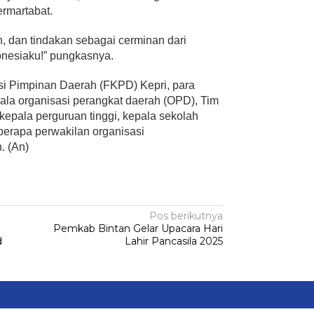
ermartabat.
n, dan tindakan sebagai cerminan dari
onesiaku!” pungkasnya.
si Pimpinan Daerah (FKPD) Kepri, para
epala organisasi perangkat daerah (OPD), Tim
epala perguruan tinggi, kepala sekolah
erapa perwakilan organisasi
. (An)
Pos berikutnya
Pemkab Bintan Gelar Upacara Hari
d
Lahir Pancasila 2025