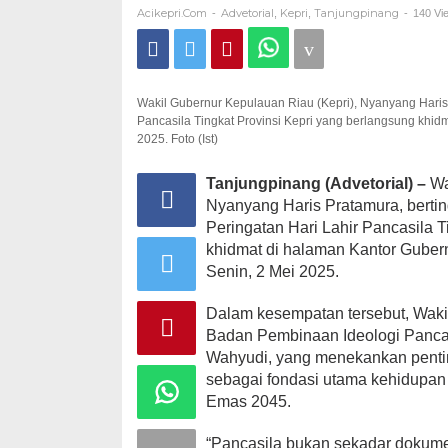
Menuju
Acikepri.com
Advetorial
Kepri
Tanjungpinang
-
,
,
-
140 Vi
Indonesia
Emas
Wakil Gubernur Kepulauan Riau (Kepri), Nyanyang Haris 
Pancasila Tingkat Provinsi Kepri yang berlangsung khi
2025. Foto (Ist)
Tanjungpinang (Advetorial) –
Wa
Nyanyang Haris Pratamura, berti
Peringatan Hari Lahir Pancasila T
khidmat di halaman Kantor Guber
Senin, 2 Mei 2025.
Dalam kesempatan tersebut, Wak
Badan Pembinaan Ideologi Pancas
Wahyudi, yang menekankan penti
sebagai fondasi utama kehidupan
Emas 2045.
“Pancasila bukan sekadar dokumen 