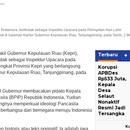
ews
Pratamura, bertindak sebagai Inspektur Upacara pada Peringatan Hari Lahir
dmat di halaman Kantor Gubernur Kepulauan Riau, Tanjungpinang, pada Senin, 2 M
kil Gubernur Kepulauan Riau (Kepri),
Terbaru
+
ndak sebagai Inspektur Upacara pada
ingkat Provinsi Kepri yang berlangsung
Korupsi
nur Kepulauan Riau, Tanjungpinang, pada
APBDes
Rp533 Juta,
Kepala
Desa
il Gubernur membacakan pidato Kepala
Selaut
ila (BPIP) Republik Indonesia, Yudian
Nonaktif
ngnya memperkuat ideologi Pancasila
Resmi Jadi
 berbangsa dan bernegara menuju Indonesia
Tersangka
K
historis atau teks normatif. Ia adalah jiwa