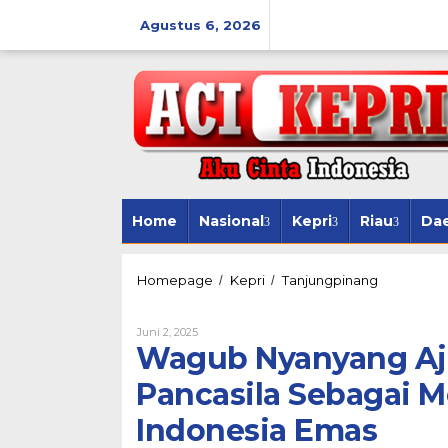
Lewati
ke
Agustus 6, 2026
konten
Home
Nasional
Kepri
Riau
Da
Wagub
Homepage
Kepri
Tanjungpinang
/
/
Nyanyang
Ajak
Oleh
Juni 2, 2025
Maknai
Acikepri.com
Wagub Nyanyang Aja
Hari
Lahir
Pancasila Sebagai 
Pancasila
Sebagai
Indonesia Emas
Momen
Reflektif