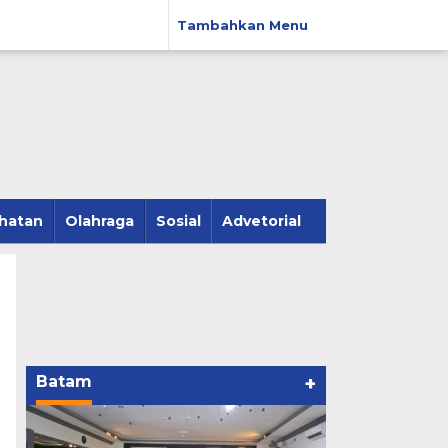
Tambahkan Menu
hatan
Olahraga
Sosial
Advetorial
Batam
+