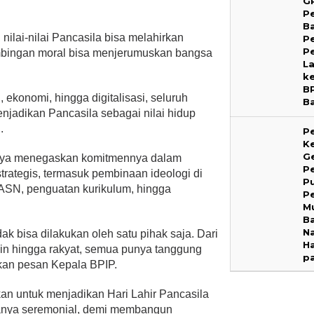
G
Pe
B
ilai-nilai Pancasila bisa melahirkan
P
P
mbingan moral bisa menjerumuskan bangsa
L
k
B
 ekonomi, hingga digitalisasi, seluruh
B
jadikan Pancasila sebagai nilai hidup
.
P
Ke
G
tonya menegaskan komitmennya dalam
P
rategis, termasuk pembinaan ideologi di
P
i ASN, penguatan kurikulum, hingga
P
M
B
Na
k bisa dilakukan oleh satu pihak saja. Dari
Ha
pin hingga rakyat, semua punya tanggung
p
an pesan Kepala BPIP.
kan untuk menjadikan Hari Lahir Pancasila
hanya seremonial, demi membangun