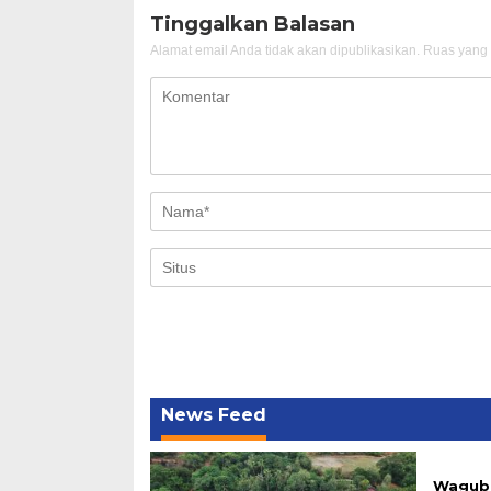
Tinggalkan Balasan
Alamat email Anda tidak akan dipublikasikan.
Ruas yang 
News Feed
Wagub 