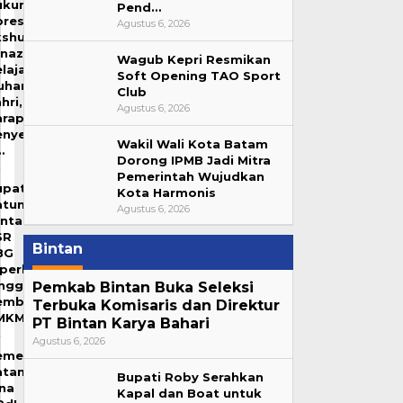
ukum
Pend…
resiasi
Agustus 6, 2026
kshumasi
enazah
Wagub Kepri Resmikan
lajar
Soft Opening TAO Sport
uhammad
Club
hri,
Agustus 6, 2026
arap
enyebab
Wakil Wali Kota Batam
…
Dorong IPMB Jadi Mitra
Pemerintah Wujudkan
upati
Kota Harmonis
atuna
Agustus 6, 2026
inta
SR
Bintan
BG
perluas
ingga
Pemkab Bintan Buka Seleksi
emberdayaan
Terbuka Komisaris dan Direktur
MKM
PT Bintan Karya Bahari
Agustus 6, 2026
emenag
atam
Bupati Roby Serahkan
ina
Kapal dan Boat untuk