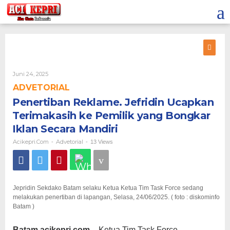
Lewati
ke
konten
Oleh
Juni 24, 2025
Acikepri.com
ADVETORIAL
Penertiban Reklame. Jefridin Ucapkan
Terimakasih ke Pemilik yang Bongkar
Iklan Secara Mandiri
Acikepri.com
Advetorial
-
-
13 Views
Jepridin Sekdako Batam selaku Ketua Ketua Tim Task Force sedang
melakukan penertiban di lapangan, Selasa, 24/06/2025. ( foto : diskominfo
Batam )
Batam,acikepri.com –
Ketua Tim Task Force