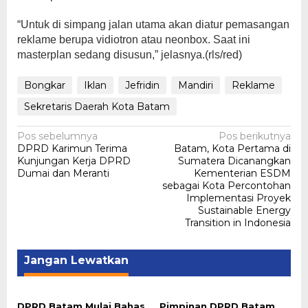
“Untuk di simpang jalan utama akan diatur pemasangan
reklame berupa vidiotron atau neonbox. Saat ini
masterplan sedang disusun,” jelasnya.(rls/red)
Bongkar
Iklan
Jefridin
Mandiri
Reklame
Sekretaris Daerah Kota Batam
Navigasi
Pos sebelumnya
Pos berikutnya
DPRD Karimun Terima
Batam, Kota Pertama di
pos
Kunjungan Kerja DPRD
Sumatera Dicanangkan
Dumai dan Meranti
Kementerian ESDM
sebagai Kota Percontohan
Implementasi Proyek
Sustainable Energy
Transition in Indonesia
Jangan Lewatkan
DPRD Batam Mulai Bahas
Pimpinan DPRD Batam