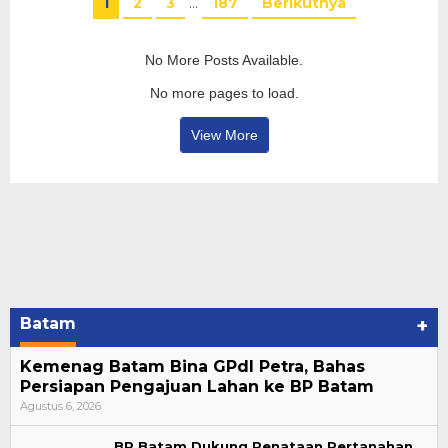
1
2
3
…
187
Berikutnya
No More Posts Available.
No more pages to load.
View More
Batam
+
Kemenag Batam Bina GPdI Petra, Bahas
Persiapan Pengajuan Lahan ke BP Batam
Agustus 6, 2026
BP Batam Dukung Penataan Pertanahan