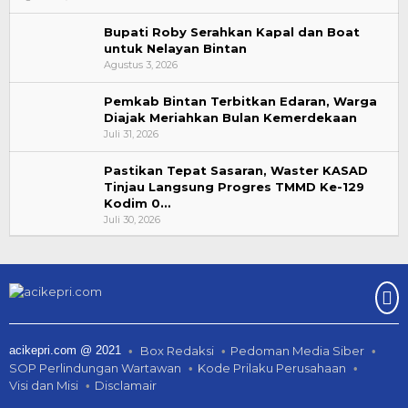
Bupati Roby Serahkan Kapal dan Boat
untuk Nelayan Bintan
Agustus 3, 2026
Pemkab Bintan Terbitkan Edaran, Warga
Diajak Meriahkan Bulan Kemerdekaan
Juli 31, 2026
Pastikan Tepat Sasaran, Waster KASAD
Tinjau Langsung Progres TMMD Ke-129
Kodim 0…
Juli 30, 2026
acikepri.com @ 2021
Box Redaksi
Pedoman Media Siber
SOP Perlindungan Wartawan
Kode Prilaku Perusahaan
Visi dan Misi
Disclamair