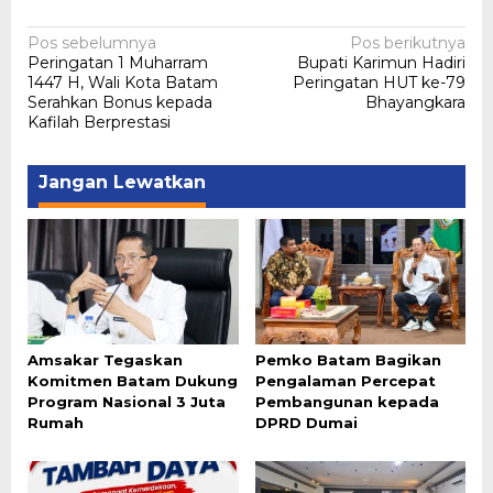
Navigasi
Pos sebelumnya
Pos berikutnya
Peringatan 1 Muharram
Bupati Karimun Hadiri
pos
1447 H, Wali Kota Batam
Peringatan HUT ke-79
Serahkan Bonus kepada
Bhayangkara
Kafilah Berprestasi
Jangan Lewatkan
Amsakar Tegaskan
Pemko Batam Bagikan
Komitmen Batam Dukung
Pengalaman Percepat
Program Nasional 3 Juta
Pembangunan kepada
Rumah
DPRD Dumai