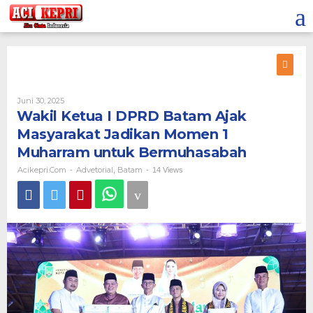
Lewati
ke
konten
Oleh
Juni 30, 2025
Acikepri.com
Wakil Ketua I DPRD Batam Ajak
Masyarakat Jadikan Momen 1
Muharram untuk Bermuhasabah
Acikepri.com
Advetorial
Batam
-
,
-
14 Views