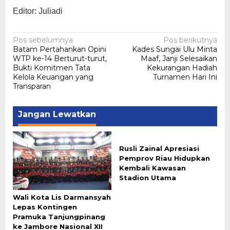
Editor: Juliadi
Navigasi
Pos sebelumnya
Pos berikutnya
Batam Pertahankan Opini
Kades Sungai Ulu Minta
pos
WTP ke-14 Berturut-turut,
Maaf, Janji Selesaikan
Bukti Komitmen Tata
Kekurangan Hadiah
Kelola Keuangan yang
Turnamen Hari Ini
Transparan
Jangan Lewatkan
Rusli Zainal Apresiasi
Pemprov Riau Hidupkan
Kembali Kawasan
Stadion Utama
Wali Kota Lis Darmansyah
Lepas Kontingen
Pramuka Tanjungpinang
ke Jambore Nasional XII