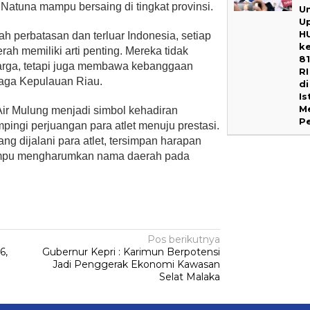
Natuna mampu bersaing di tingkat provinsi.
U
U
H
h perbatasan dan terluar Indonesia, setiap
k
erah memiliki arti penting. Mereka tidak
8
arga, tetapi juga membawa kebanggaan
RI
raga Kepulauan Riau.
di
Is
M
r Mulung menjadi simbol kehadiran
P
ingi perjuangan para atlet menuju prestasi.
ng dijalani para atlet, tersimpan harapan
ampu mengharumkan nama daerah pada
Pos berikutnya
6,
Gubernur Kepri : Karimun Berpotensi
Jadi Penggerak Ekonomi Kawasan
Selat Malaka