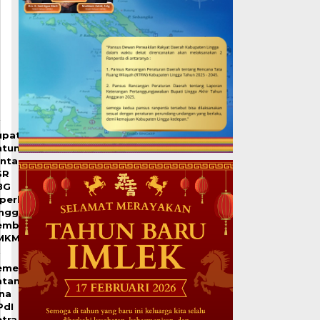
upati
atuna
inta
SR
BG
perluas
ingga
emberdayaan
MKM
emenag
atam
ina
PdI
tra,