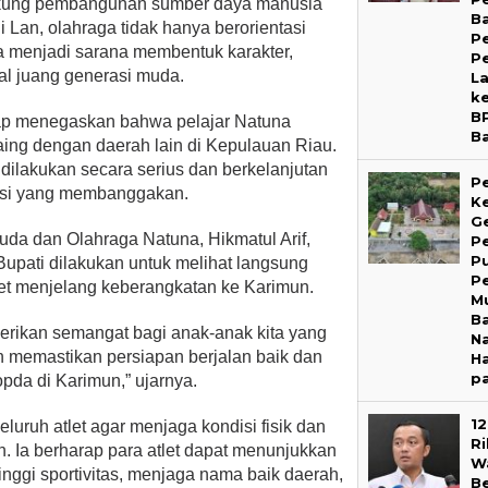
kung pembangunan sumber daya manusia
B
 Lan, olahraga tidak hanya berorientasi
P
ga menjadi sarana membentuk karakter,
P
tal juang generasi muda.
L
k
B
rap menegaskan bahwa pelajar Natuna
B
saing dengan daerah lain di Kepulauan Riau.
 dilakukan secara serius dan berkelanjutan
P
asi yang membanggakan.
Ke
G
da dan Olahraga Natuna, Hikmatul Arif,
P
P
pati dilakukan untuk melihat langsung
P
et menjelang keberangkatan ke Karimun.
M
B
erikan semangat bagi anak-anak kita yang
Na
n memastikan persiapan berjalan baik dan
Ha
p
opda di Karimun,” ujarnya.
1
eluruh atlet agar menjaga kondisi fisik dan
R
 Ia berharap para atlet dapat menunjukkan
W
nggi sportivitas, menjaga nama baik daerah,
B