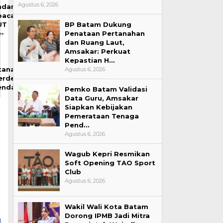
Agustus 6, 2026
ndangan
pacara
BP Batam Dukung
UT
Penataan Pertanahan
e-
dan Ruang Laut,
1
Amsakar: Perkuat
Kepastian H…
tana
Agustus 6, 2026
erdeka,
endafta…
Pemko Batam Validasi
Data Guru, Amsakar
Siapkan Kebijakan
Pemerataan Tenaga
Pend…
Agustus 6, 2026
Wagub Kepri Resmikan
Soft Opening TAO Sport
Club
Agustus 6, 2026
Wakil Wali Kota Batam
Dorong IPMB Jadi Mitra