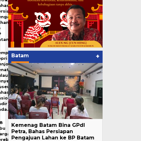
ahas
ersiapan
engajuan
ahan
e
P
atam
emprov
Batam
+
pri
enjot
enataan
ulau
enyengat,
useum
ahasa
sional
dir
ada…
28
Kemenag Batam Bina GPdI
ibu
Petra, Bahas Persiapan
arga
Pengajuan Lahan ke BP Batam
erebut