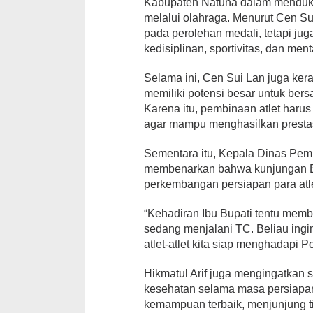
Kabupaten Natuna dalam mendu
melalui olahraga. Menurut Cen Sui
pada perolehan medali, tetapi ju
kedisiplinan, sportivitas, dan men
Selama ini, Cen Sui Lan juga ke
memiliki potensi besar untuk ber
Karena itu, pembinaan atlet harus
agar mampu menghasilkan prest
Sementara itu, Kepala Dinas Pemu
membenarkan bahwa kunjungan Bu
perkembangan persiapan para atl
“Kehadiran Ibu Bupati tentu memb
sedang menjalani TC. Beliau ingi
atlet-atlet kita siap menghadapi P
Hikmatul Arif juga mengingatkan s
kesehatan selama masa persiapan.
kemampuan terbaik, menjunjung ti