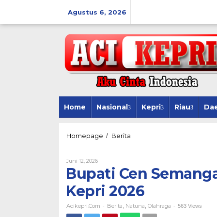
Lewati
ke
Agustus 6, 2026
konten
Home
Nasional
Kepri
Riau
Da
Bupati
Homepage
Berita
/
Cen
Semangati
Oleh
Juni 12, 2026
Atlet
Acikepri.com
Bupati Cen Semanga
Natuna
Jelang
Kepri 2026
Popda
Kepri
2026
Acikepri.com
Berita
Natuna
Olahraga
-
,
,
-
563 Views