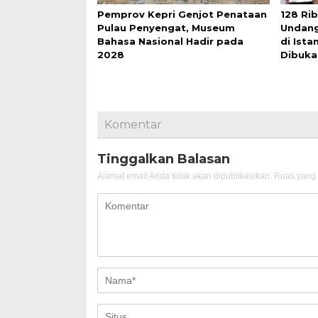
Pemprov Kepri Genjot Penataan
128 Ri
Pulau Penyengat, Museum
Undang
Bahasa Nasional Hadir pada
di Ist
2028
Dibuka 
Komentar
Tinggalkan Balasan
Alamat email Anda tidak akan dipublikasikan.
Ruas yang 