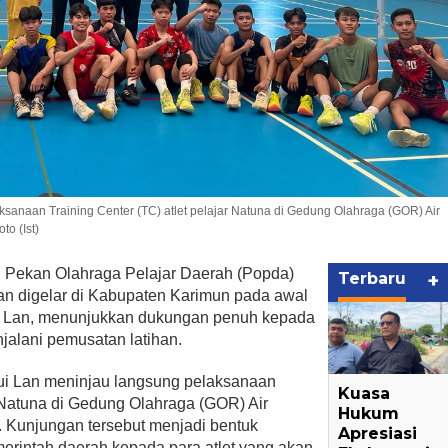
sanaan Training Center (TC) atlet pelajar Natuna di Gedung Olahraga (GOR) Air
to (Ist)
 Pekan Olahraga Pelajar Daerah (Popda)
Terbaru
+
an digelar di Kabupaten Karimun pada awal
ui Lan, menunjukkan dukungan penuh kepada
njalani pemusatan latihan.
ui Lan meninjau langsung pelaksanaan
Kuasa
r Natuna di Gedung Olahraga (GOR) Air
Hukum
. Kunjungan tersebut menjadi bentuk
Apresiasi
erintah daerah kepada para atlet yang akan