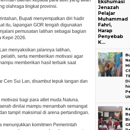
Ekshumasi
olahraga tingkat provinsi.
Jenazah
Pelajar
intahan, Bupati menyempatkan diri hadir
Muhammad
Fahri,
Saat itu, lapangan GOR tengah digunakan
Harap
enjalani pemusatan latihan sebagai bagian
Penyebab
 Kepri 2026.
K…
Lan menyaksikan jalannya latihan,
B
n pelatih, serta memberikan motivasi agar
N
n mampu memberikan hasil terbaik saat
M
C
T
Di
ar Cen Sui Lan, disambut tepuk tangan dan
h
P
U
 motivasi bagi para atlet muda Natuna.
daerah dinilai mampu menambah semangat
K
 dan tampil maksimal di arena pertandingan.
B
B
G
uga menunjukkan komitmen Pemerintah
Pe