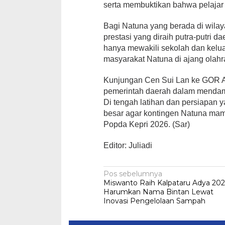
serta membuktikan bahwa pelajar 
Bagi Natuna yang berada di wilaya
prestasi yang diraih putra-putri da
hanya mewakili sekolah dan kelu
masyarakat Natuna di ajang olah
Kunjungan Cen Sui Lan ke GOR Ai
pemerintah daerah dalam mendamp
Di tengah latihan dan persiapan ya
besar agar kontingen Natuna m
Popda Kepri 2026. (Sar)
Editor: Juliadi
Navigasi
Pos sebelumnya
Miswanto Raih Kalpataru Adya 202
pos
Harumkan Nama Bintan Lewat
Inovasi Pengelolaan Sampah