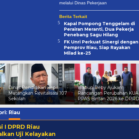
melalui Dinas Pekerjaan
Berita Terkait
Kapal Pompong Tenggelam di
Perairan Meranti, Dua Pekerja
Penebang Sagu Hilang
FK Unri Perkuat Sinergi dengan
h
Pemprov Riau, Siap Rayakan
m
Milad ke-25
Dinas Pendidikan Kepri
Wabup Deby Ajukan
Matangkan Revitalisasi 107
Rancangan Perubahan KUA
Sekolah
PPAS Bintan 2026 ke DPR
ri:
Riau
i I DPRD Riau
lkan Uji Kelayakan