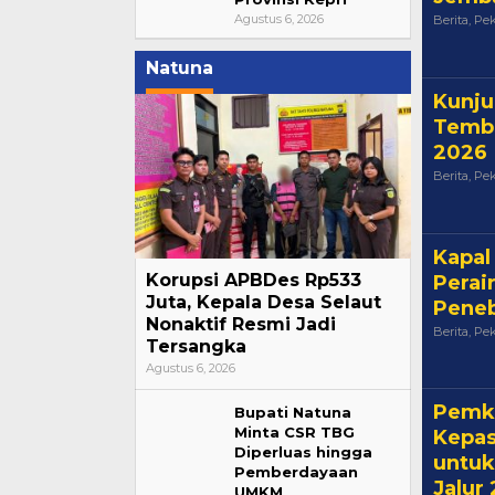
Agustus 6, 2026
Berita
,
Pe
Natuna
Kunju
Tembu
2026
Berita
,
Pe
Kapal
Korupsi APBDes Rp533
Perai
Juta, Kepala Desa Selaut
Peneb
Nonaktif Resmi Jadi
Berita
,
Pe
Tersangka
Agustus 6, 2026
Pemk
Bupati Natuna
Minta CSR TBG
Kepas
Diperluas hingga
untuk
Pemberdayaan
Jalur
UMKM