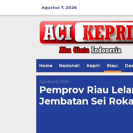
Lewati
ke
Agustus 7, 2026
konten
Home
Nasional
Kepri
Riau
Da
Agustus 6, 2026
Pemprov Riau Lela
Jembatan Sei Roka