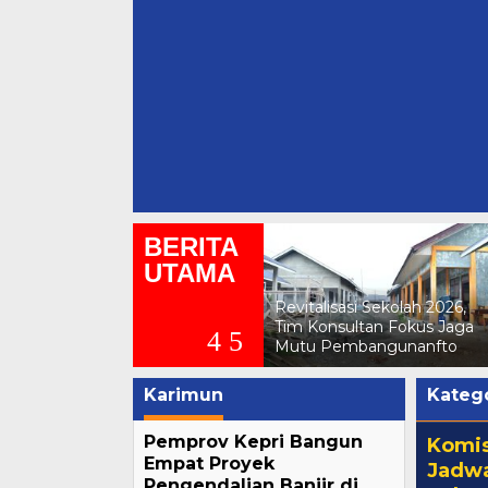
Dana Revitalisasi Sekolah
Rp97 Miliar Jangkau Wilaya
3T di Kepri, Dukung Progra
Prioritas Presiden
BERITA
UTAMA
Revitalisasi Sekolah 2026,
Tim Konsultan Fokus Jaga
Mutu Pembangunanfto
Karimun
Katego
Pemprov Kepri Bangun
Komis
Empat Proyek
Jadwa
Pengendalian Banjir di