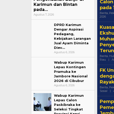
Calon
Karimun dan Bintan
pada 
pada…
Berita
,
Pe
Agustus 7, 2026
Oleh
2026
Acike
DPRD Karimun
Kuasa
Dengar Aspirasi
Ekshu
Pedagang,
Muham
Kebijakan Larangan
Jual Ayam Diminta
Penye
Diev…
Teru
Agustus 6, 2026
Berita
,
Huk
Riau
|
A
Wabup Karimun
Lepas Kontingen
FK Un
Pramuka ke
denga
Jambore Nasional
2026 di Cibubur
Rayak
Agustus 6, 2026
Berita
,
Pe
Sosial
|
Wabup Karimun
Lepas Calon
Pempr
Paskibraka ke
Pemel
Seleksi Tingkat
Jemba
Provinsi Kepri