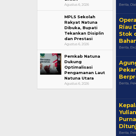
Agustus 6, 2026
Berita
,
Ola
MPLS Sekolah
Opera
Rakyat Natuna
Riau D
Dibuka, Bupati
Tekankan Disiplin
Stok 
dan Prestasi
Baha
Agustus 6, 2026
Berita
,
Ek
Pemkab Natuna
Dukung
Agung
Optimalisasi
Pekan
Pengamanan Laut
Berpr
Natuna Utara
Berita
,
Pe
Agustus 6, 2026
Kepal
Yulia
Purna
Ditun
Berita
,
Pe