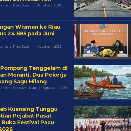
Oleh
kanbaru
,
Riau
,
Sosial
|
Agustus 6, 2026
Acikepri.com
ngan Wisman ke Riau
s 24.585 pada Juni
Oleh
kanbaru
,
Riau
,
Sosial
|
Agustus 4, 2026
Acikepri.com
 Pompong Tenggelam di
ran Meranti, Dua Pekerja
ang Sagu Hilang
Oleh
kanbaru
,
Peristiwa
,
Riau
|
Agustus 4, 2026
Acikepri.com
ab Kuansing Tunggu
tian Pejabat Pusat
 Buka Festival Pacu
 2026