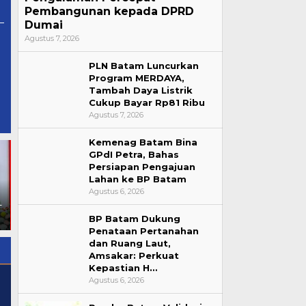
Pembangunan kepada DPRD
Dumai
Agustus 7, 2026
PLN Batam Luncurkan
Program MERDAYA,
Komisi I DPRD Riau
Tambah Daya Listrik
Jadwalkan Uji Kelayakan
Cukup Bayar Rp81 Ribu
Calon Komisioner KI dan
Agustus 7, 2026
KPID pada 10 Agustus
Kemenag Batam Bina
GPdI Petra, Bahas
Persiapan Pengajuan
Lahan ke BP Batam
Agustus 6, 2026
-
D
BP Batam Dukung
Penataan Pertanahan
dan Ruang Laut,
Amsakar: Perkuat
Kepastian H…
Agustus 6, 2026