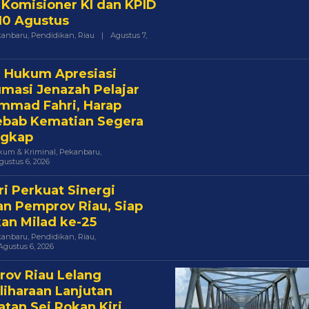
 Komisioner KI dan KPID
10 Agustus
kanbaru
,
Pendidikan
,
Riau
|
Agustus 7,
pri.com
 Hukum Apresiasi
masi Jenazah Pelajar
mad Fahri, Harap
bab Kematian Segera
ngkap
um & Kriminal
,
Pekanbaru
,
Oleh
gustus 6, 2026
Acikepri.com
ri Perkuat Sinergi
n Pemprov Riau, Siap
an Milad ke-25
kanbaru
,
Pendidikan
,
Riau
,
Oleh
Agustus 6, 2026
Acikepri.com
ov Riau Lelang
iharaan Lanjutan
tan Sei Rokan Kiri