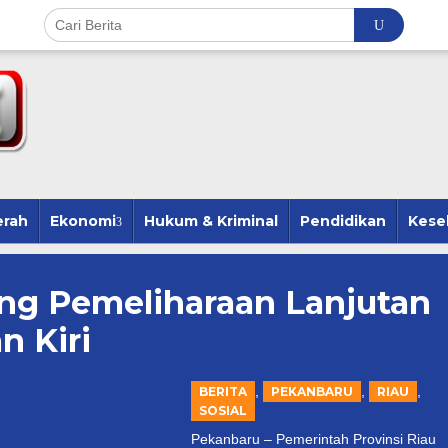
erah
Ekonomi
Hukum & Kriminal
Pendidikan
Kese
ng Pemeliharaan Lanjutan
n Kiri
,
,
,
BERITA
PEKANBARU
RIAU
SOSIAL
Pekanbaru – Pemerintah Provinsi Riau