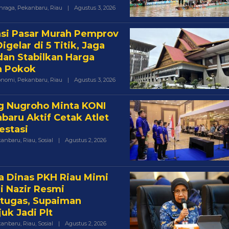
Oleh
hraga
,
Pekanbaru
,
Riau
|
Agustus 3, 2026
Acikepri.com
si Pasar Murah Pemprov
igelar di 5 Titik, Jaga
dan Stabilkan Harga
n Pokok
Oleh
onomi
,
Pekanbaru
,
Riau
|
Agustus 3, 2026
Acikepri.com
 Nugroho Minta KONI
baru Aktif Cetak Atlet
estasi
Oleh
kanbaru
,
Riau
,
Sosial
|
Agustus 2, 2026
Acikepri.com
a Dinas PKH Riau Mimi
ni Nazir Resmi
tugas, Supaiman
juk Jadi Plt
Oleh
kanbaru
,
Riau
,
Sosial
|
Agustus 2, 2026