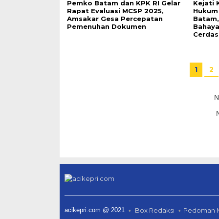
Pemko Batam dan KPK RI Gelar
Kejati
Rapat Evaluasi MCSP 2025,
Hukum 
Amsakar Gesa Percepatan
Batam,
Pemenuhan Dokumen
Bahaya
Cerdas
1
2
N
acikepri.com @ 2021
Box Redaksi
Pedoman M