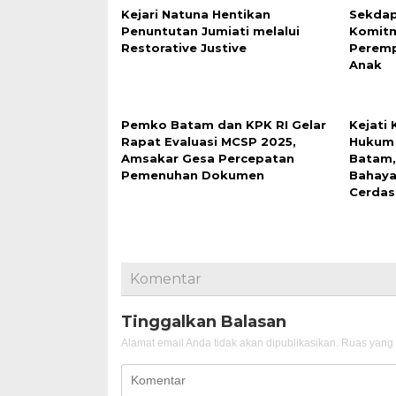
Kejari Natuna Hentikan
Sekdap
Penuntutan Jumiati melalui
Komit
Restorative Justive
Peremp
Anak
Pemko Batam dan KPK RI Gelar
Kejati
Rapat Evaluasi MCSP 2025,
Hukum 
Amsakar Gesa Percepatan
Batam,
Pemenuhan Dokumen
Bahaya
Cerdas
Komentar
Tinggalkan Balasan
Alamat email Anda tidak akan dipublikasikan.
Ruas yang 