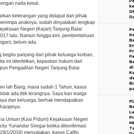
P
dengan nada kesal.
k
D
kan keterangan yang didapat dari pihak
D
 menimpa anaknya, sudah dinyatakan lengkap
jaksaan Negeri (Kejari) Tanjung Balai
P
Ke
017 lalu. Namun hingga kini, pemberitahuan
B
ngan), belum ada.
E
P
 begitu panjang dari pihak keluarga korban,
P
a ini diterbitkan, kepastian hukum dari
Ba
di
pun Pengadilan Negeri Tanjung Balai
K
d
B
um lah Bang, masa sudah 1 Tahun, kasus
p
idak ada titik terangnya. Saya kan warga
saya dan keluarga, berhak mendapatkan
P
 harapnya.
B
L
P
ana Umum (Kasi Pidum) Kejaksaan Negeri
M
icky Yunandar Siregar ketika dikonfirmasi
T
 (29/1/2018) menyatakan, kasus Calfin
D