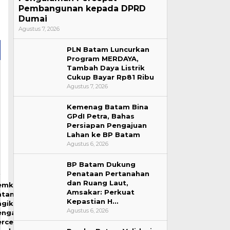
Pembangunan kepada DPRD
Dumai
Agustus 7, 2026
PLN Batam Luncurkan
Program MERDAYA,
Tambah Daya Listrik
Cukup Bayar Rp81 Ribu
Agustus 7, 2026
Kemenag Batam Bina
GPdI Petra, Bahas
Persiapan Pengajuan
Lahan ke BP Batam
Agustus 6, 2026
BP Batam Dukung
Penataan Pertanahan
dan Ruang Laut,
emko
Amsakar: Perkuat
atam
Kepastian H…
agikan
Agustus 6, 2026
engalaman
ercepat