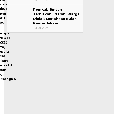
strik
ukup
Pemkab Bintan
ayar
Terbitkan Edaran, Warga
p81
Diajak Meriahkan Bulan
ibu
Kemerdekaan
Juli 31, 2026
orupsi
PBDes
p533
ta,
epala
esa
laut
onaktif
esmi
di
ersangka