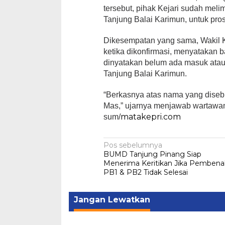
tersebut, pihak Kejari sudah mel
Tanjung Balai Karimun, untuk pro
Dikesempatan yang sama, Wakil K
ketika dikonfirmasi, menyatakan 
dinyatakan belum ada masuk ataup
Tanjung Balai Karimun.
“Berkasnya atas nama yang diseb
Mas,” ujarnya menjawab wartawan
matakepri.com
sum/
Navigasi
Pos sebelumnya
BUMD Tanjung Pinang Siap
pos
Menerima Keritikan Jika Pemben
PB1 & PB2 Tidak Selesai
Jangan Lewatkan