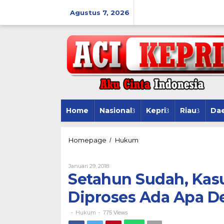
Lewati
ke
Agustus 7, 2026
konten
Home
Nasional
Kepri
Riau
Da
Setahun
Homepage
Hukum
/
Sudah,
Kasus
Oleh
Januari 29, 2018
Lakalantas
Setahun Sudah, Kasu
Calfin
Belum
Diproses Ada Apa D
Diproses
Ada
Apa
Hukum
-
-
775 Views
Dengan