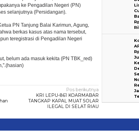
impakanya ke Pengadilan Negeri (PN)
Li
C
ses selanjutnya (Persidangan).
B
R
etua PN Tanjung Balai Karimun, Agung,
R
bahwa berkas kasus atas nama tersebut,
un teregistrasi di Pengadilan Negeri
K
A
R
Ju
ut, belum ada masuk kekita (PN TBK_red)
K
,”.(hasian)
D
Se
N
R
Pos berikutnya
Ja
KRI LEPU-861 KOARMABAR
T
ahan
TANGKAP KAPAL MUAT SOLAR
ILEGAL DI SELAT RIAU