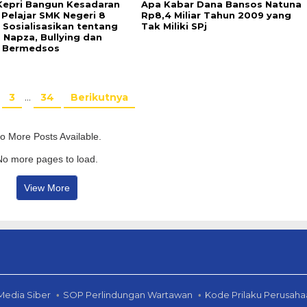
 Kepri Bangun Kesadaran
Apa Kabar Dana Bansos Natuna
Pelajar SMK Negeri 8
Rp8,4 Miliar Tahun 2009 yang
 Sosialisasikan tentang
Tak Miliki SPj
 Napza, Bullying dan
 Bermedsos
3
…
34
Berikutnya
o More Posts Available.
No more pages to load.
View More
edia Siber
SOP Perlindungan Wartawan
Kode Prilaku Perusaha