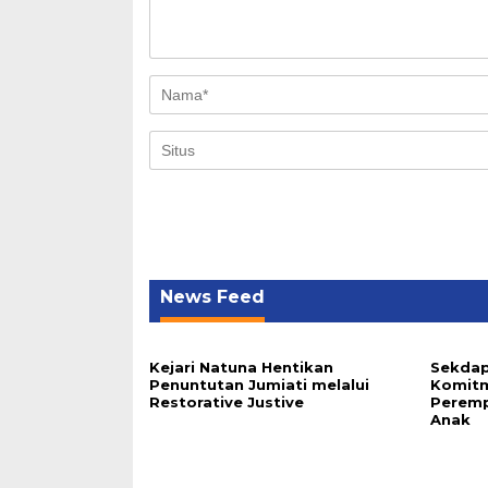
News Feed
Kejari Natuna Hentikan
Sekdap
Penuntutan Jumiati melalui
Komit
Restorative Justive
Peremp
Anak