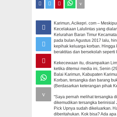
Hukum
Negri
Ini
Karimun, Acikepri. com – Meskipu
Kecelakaan Lalulintas yang diala
Kelurahan Baran Timur Kecamatan
pada bulan Agustus 2017 lalu, hi
kepihak keluarga korban. Hingga k
beraktitas dan bersekolah seperti
Kekecewaan itu, disampaikan Li
ketika ditemui media ini, Senin (
Balai Karimun, Kabupaten Karimu
Korban, tersangka dan barang buk
(Berdasarkan keterangan pihak K
“Saya pernah melihat tersangka 
dikemudikan tersangka berinisial J
Pick Upnya sudah dikeluarkan. Hal
diberitahukan. Kok bisa? Ada ap