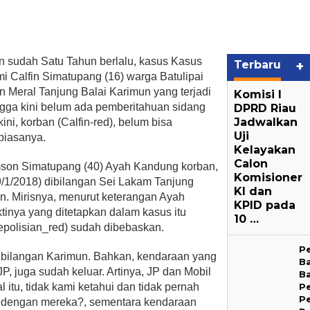
n sudah Satu Tahun berlalu, kasus Kasus
Terbaru
+
mi Calfin Simatupang (16) warga Batulipai
 Meral Tanjung Balai Karimun yang terjadi
Komisi I
ngga kini belum ada pemberitahuan sidang
DPRD Riau
Jadwalkan
ini, korban (Calfin-red), belum bisa
Uji
 biasanya.
Kelayakan
Calon
mson Simatupang (40) Ayah Kandung korban,
Komisioner
29/1/2018) dibilangan Sei Lakam Tanjung
KI dan
n. Mirisnya, menurut keterangan Ayah
KPID pada
tinya yang ditetapkan dalam kasus itu
10 …
epolisian_red) sudah dibebaskan.
P
dibilangan Karimun. Bahkan, kendaraan yang
B
P, juga sudah keluar. Artinya, JP dan Mobil
B
 itu, tidak kami ketahui dan tidak pernah
P
P
a dengan mereka?, sementara kendaraan