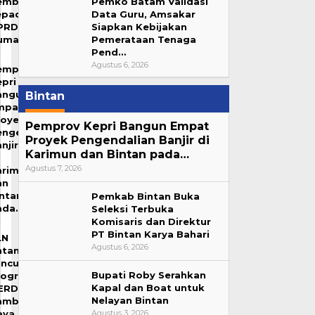
embangunan
Pemko Batam Validasi
epada
Data Guru, Amsakar
PRD
Siapkan Kebijakan
umai
Pemerataan Tenaga
Pend…
Agustus 6, 2026
emprov
pri
angun
Bintan
mpat
royek
Pemprov Kepri Bangun Empat
engendalian
Proyek Pengendalian Banjir di
njir
Karimun dan Bintan pada…
Agustus 7, 2026
arimun
an
intan
Pemkab Bintan Buka
ada…
Seleksi Terbuka
Komisaris dan Direktur
PT Bintan Karya Bahari
LN
Agustus 6, 2026
atam
uncurkan
Bupati Roby Serahkan
rogram
Kapal dan Boat untuk
ERDAYA,
Nelayan Bintan
ambah
aya
Agustus 3, 2026