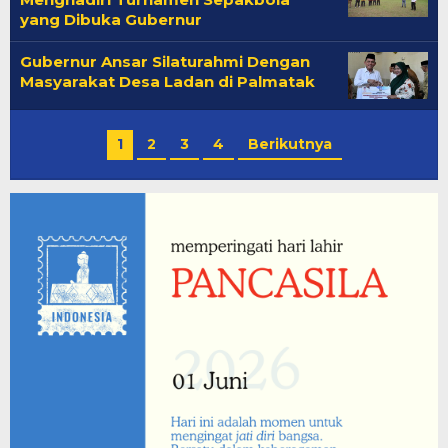
yang Dibuka Gubernur
Gubernur Ansar Silaturahmi Dengan
Masyarakat Desa Ladan di Palmatak
1
2
3
4
Berikutnya