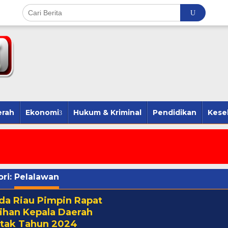
erah
Ekonomi
Hukum & Kriminal
Pendidikan
Kese
ri:
Pelalawan
da Riau Pimpin Rapat
ihan Kepala Daerah
tak Tahun 2024