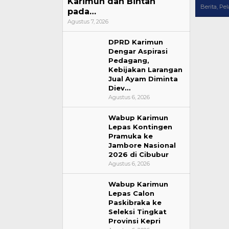
Karimun dan Bintan
Berita
,
Pel
pada…
Agustus 7, 2026
DPRD Karimun
Dengar Aspirasi
Pedagang,
Kebijakan Larangan
Jual Ayam Diminta
Diev…
Agustus 6, 2026
Wabup Karimun
Lepas Kontingen
Pramuka ke
Jambore Nasional
2026 di Cibubur
Agustus 6, 2026
Wabup Karimun
Lepas Calon
Paskibraka ke
Seleksi Tingkat
Provinsi Kepri