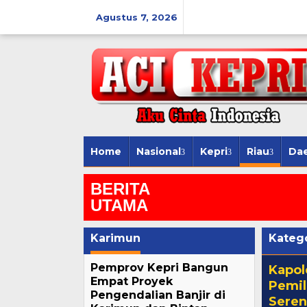
Lewati
ke
Agustus 7, 2026
konten
Home
Nasional
Kepri
Riau
Da
BERITA
UTAMA
Karimun
Katego
Pemprov Kepri Bangun
Kapol
Empat Proyek
Pemil
Pengendalian Banjir di
Seren