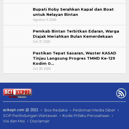
Bupati Roby Serahkan Kapal dan Boat
untuk Nelayan Bintan
Agustus 3, 2026
Pemkab Bintan Terbitkan Edaran, Warga
Diajak Meriahkan Bulan Kemerdekaan
Juli 31, 2026
Pastikan Tepat Sasaran, Waster KASAD
Tinjau Langsung Progres TMMD Ke-129
Kodim 0…
Juli 30, 2026
acikepri.com @ 2021
Box Redaksi
Pedoman Media Siber
SOP Perlindungan Wartawan
Kode Prilaku Perusahaan
Visi dan Misi
Disclamair