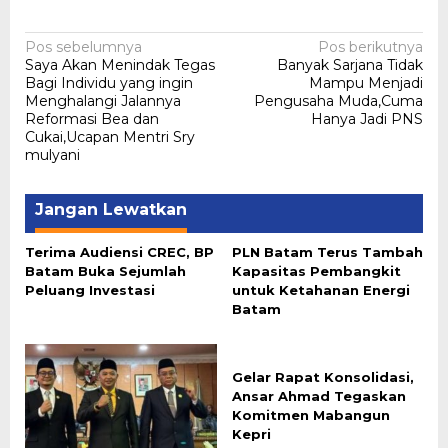
Navigasi
Pos sebelumnya
Pos berikutnya
Saya Akan Menindak Tegas
Banyak Sarjana Tidak
pos
Bagi Individu yang ingin
Mampu Menjadi
Menghalangi Jalannya
Pengusaha Muda,Cuma
Reformasi Bea dan
Hanya Jadi PNS
Cukai,Ucapan Mentri Sry
mulyani
Jangan Lewatkan
Terima Audiensi CREC, BP
PLN Batam Terus Tambah
Batam Buka Sejumlah
Kapasitas Pembangkit
Peluang Investasi
untuk Ketahanan Energi
Batam
Gelar Rapat Konsolidasi,
Ansar Ahmad Tegaskan
Komitmen Mabangun
Kepri