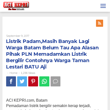
Lewati
ke
konten
Oleh
September 9, 2017
Listrik Padam,Masih Banyak Lagi
Warga Batam Belum Tau Apa Alasan
Pihak PLN Memadamkan Listrik
Bergilir Contohnya Warga Taman
Lestari BATU Aji
Home
-
-
1,236 Views
ACI KEPRI.com, Batam
Pemadaman listrik bergilir semakin kerap terjadi,