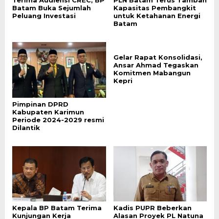
Terima Audiensi CREC, BP
PLN Batam Terus Tambah
Batam Buka Sejumlah
Kapasitas Pembangkit
Peluang Investasi
untuk Ketahanan Energi
Batam
Gelar Rapat Konsolidasi,
Ansar Ahmad Tegaskan
Komitmen Mabangun
Kepri
Pimpinan DPRD
Kabupaten Karimun
Periode 2024-2029 resmi
Dilantik
Kepala BP Batam Terima
Kadis PUPR Beberkan
Kunjungan Kerja
Alasan Proyek PL Natuna