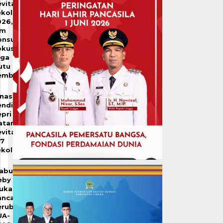
vitalisasi
ekolah
026,
im
onsultan
okus
aga
utu
embangunanfto
inas
endidikan
pri
atangkan
vitalisasi
07
ekolah
abup
eby
jukan
ancangan
erubahan
UA-