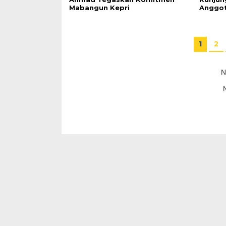
Mabangun Kepri
Anggo
1
2
N