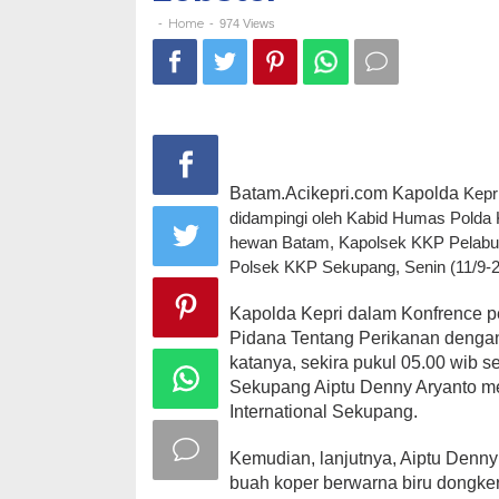
Home
-
-
974 Views
Batam.Acikepri.com Kapolda
Kepr
didampingi oleh Kabid Humas Polda K
hewan Batam, Kapolsek KKP Pelabuha
Polsek KKP Sekupang, Senin (11/9-2
Kapolda Kepri dalam Konfrence pe
Pidana Tentang Perikanan dengan 
katanya, sekira pukul 05.00 wib s
Sekupang Aiptu Denny Aryanto me
International Sekupang.
Kemudian, lanjutnya, Aiptu Denn
buah koper berwarna biru dongke