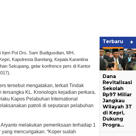
Terbaru
+
i Irjen Pol Drs. Sam Budigusdian, MH,
epri, Kapolresta Barelang, Kepala Karantina
n Sekupang, gelar konfrence pers di Kantor
017).
Dana
Revitalisasi
rs tersebut mengatakan, terkait Tindak
Sekolah
tersangka KL. Kronologis kejadian perkara,
Rp97 Miliar
elaku Kapos Pelabuhan International
Jangkau
laksanakan patroli di seputaran pelabuhan
Wilayah 3T
di Kepri,
Dukung
Progra…
y Aryanto melakukan pemeriksaan terhadap 1
r yang mencurigakan. “Koper sudah