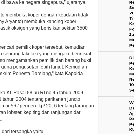
Re
 di bawa ke negara singapura,” ujaranya.
S
2
yanto membuka koper dengan keadaan tidak
T
nny Aryanto) membuka kancing koper
K
astik oksigen yang berisikan sekitar 3500
F
J
M
P
mencari pemilik koper tersebut, kemudian
u seorang laki laki yang mengaku berinisial
D
anto mengamankan pemilik dan barang bukti
P
una pengusutan lebih lanjut. Kemudian
Ke
krim Polresta Barelang,” kata Kapolda
M
Re
1
S
gka KL Pasal 88 uu RI no 45 tahun 2009
1 tahun 2004 tentang perikanan juncto
W
mor 56 / permen- kp/ 2016 tentang larangan
D
n lobster, kepiting dan ranjungan dari
A
R
.
P
K
dari tersangka yaitu,