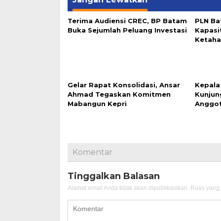
Terima Audiensi CREC, BP Batam
PLN Ba
Buka Sejumlah Peluang Investasi
Kapasi
Ketaha
Gelar Rapat Konsolidasi, Ansar
Kepala
Ahmad Tegaskan Komitmen
Kunjun
Mabangun Kepri
Anggo
Komentar
Tinggalkan Balasan
Alamat email Anda tidak akan dipublikasikan.
Ruas yang 