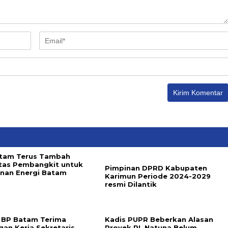
tam Terus Tambah
tas Pembangkit untuk
Pimpinan DPRD Kabupaten
nan Energi Batam
Karimun Periode 2024-2029
resmi Dilantik
 BP Batam Terima
Kadis PUPR Beberkan Alasan
gan Kerja Sekretaris
Proyek PL Natuna Belum