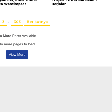
ta Wantimpres
Berjalan
3
…
303
Berikutnya
o More Posts Available.
No more pages to load.
View More