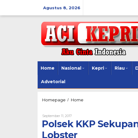
Lewati
ke
Agustus 8, 2026
konten
Home
Nasional
Kepri
Riau
Advetorial
Polsek
Homepage
Home
/
KKP
Sekupang
Oleh
September 11, 2017
Amankan
Polsek KKP Sekupa
Ribuan
Benih
Lobster
Lobster