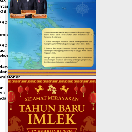
PAS
intan
026
e
PRD
omisi
PRD
iau
adwalkan
i
elayakan
alon
omisioner
an
PID
ada
0