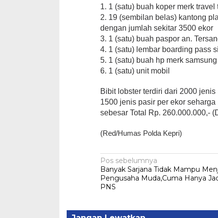
1. 1 (satu) buah koper merk trave
2. 19 (sembilan belas) kantong pla
dengan jumlah sekitar 3500 ekor
3. 1 (satu) buah paspor an. Tersa
4. 1 (satu) lembar boarding pass s
5. 1 (satu) buah hp merk samsung
6. 1 (satu) unit mobil
Bibit lobster terdiri dari 2000 jen
1500 jenis pasir per ekor seharg
sebesar Total Rp. 260.000.000,- (
(Red/Humas Polda Kepri)
Navigasi
Pos sebelumnya
Banyak Sarjana Tidak Mampu Menj
pos
Pengusaha Muda,Cuma Hanya Jad
PNS
Jangan Lewatkan