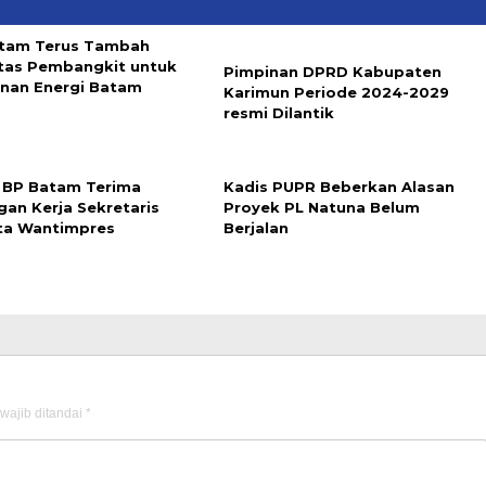
tam Terus Tambah
tas Pembangkit untuk
Pimpinan DPRD Kabupaten
nan Energi Batam
Karimun Periode 2024-2029
resmi Dilantik
 BP Batam Terima
Kadis PUPR Beberkan Alasan
gan Kerja Sekretaris
Proyek PL Natuna Belum
ta Wantimpres
Berjalan
wajib ditandai
*