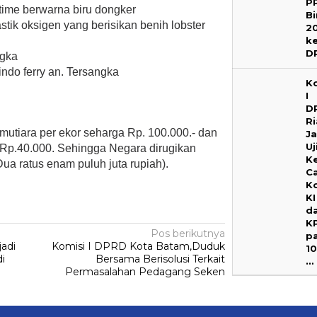
P
l time berwarna biru dongker
B
stik oksigen yang berisikan benih lobster
2
k
D
ngka
indo ferry an. Tersangka
K
I
D
R
is mutiara per ekor seharga Rp. 100.000.- dan
J
Uj
a Rp.40.000. Sehingga Negara dirugikan
K
Dua ratus enam puluh juta rupiah).
C
K
KI
d
K
Pos berikutnya
p
adi
Komisi I DPRD Kota Batam,Duduk
1
i
Bersama Berisolusi Terkait
…
Permasalahan Pedagang Seken