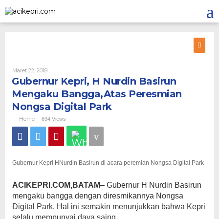
Lewati
ke
konten
Oleh
Maret 22, 2018
Gubernur Kepri, H Nurdin Basirun
Mengaku Bangga,Atas Peresmian
Nongsa Digital Park
Home
-
-
694 Views
Gubernur Kepri HNurdin Basirun di acara peremian Nongsa Digital Park
ACIKEPRI.COM,BATAM
– Gubernur H Nurdin Basirun
mengaku bangga dengan diresmikannya Nongsa
Digital Park. Hal ini semakin menunjukkan bahwa Kepri
selalu mempunyai daya saing.