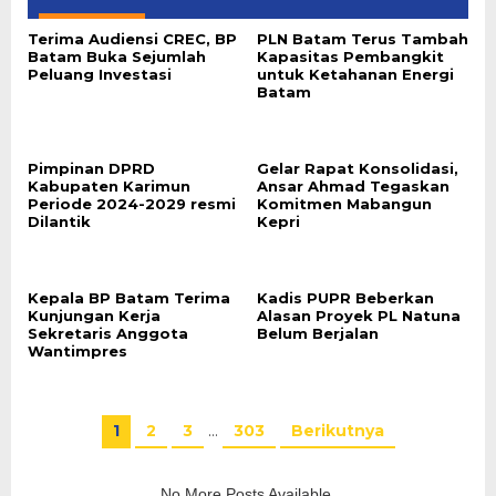
Terima Audiensi CREC, BP
PLN Batam Terus Tambah
Batam Buka Sejumlah
Kapasitas Pembangkit
Peluang Investasi
untuk Ketahanan Energi
Batam
Pimpinan DPRD
Gelar Rapat Konsolidasi,
Kabupaten Karimun
Ansar Ahmad Tegaskan
Periode 2024-2029 resmi
Komitmen Mabangun
Dilantik
Kepri
Kepala BP Batam Terima
Kadis PUPR Beberkan
Kunjungan Kerja
Alasan Proyek PL Natuna
Sekretaris Anggota
Belum Berjalan
Wantimpres
1
2
3
…
303
Berikutnya
No More Posts Available.