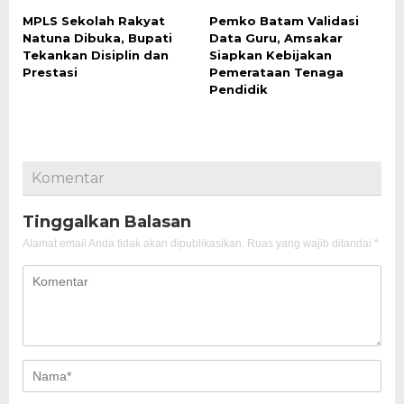
MPLS Sekolah Rakyat
Pemko Batam Validasi
Natuna Dibuka, Bupati
Data Guru, Amsakar
Tekankan Disiplin dan
Siapkan Kebijakan
Prestasi
Pemerataan Tenaga
Pendidik
Komentar
Tinggalkan Balasan
Alamat email Anda tidak akan dipublikasikan.
Ruas yang wajib ditandai
*