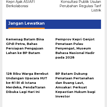
pos
Kepri Ajak ASIAFI
Konsultasi Publik Usulan
Berkolaborasi
Perubahan Regulasi Tarif
Listrik
Jangan Lewatkan
Kemenag Batam Bina
Pemprov Kepri Genjot
GPdI Petra, Bahas
Penataan Pulau
Persiapan Pengajuan
Penyengat, Museum
Lahan ke BP Batam
Bahasa Nasional Hadir
pada 2028
128 Ribu Warga Berebut
BP Batam Dukung
Undangan Upacara HUT
Penataan Pertanahan
ke-81 RI di Istana
dan Ruang Laut,
Merdeka, Pendaftaran
Amsakar: Perkuat
Dibuka Lagi Hari Ini
Kepastian Hukum bagi
Investor