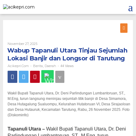
Lewati
ke
konten
Oleh
November 27, 2025
Acikepri.com
Wabup Tapanuli Utara Tinjau Sejumlah
Lokasi Banjir dan Longsor di Tarutung
Acikepri.com
Berita
Daerah
-
,
-
44 Views
Wakil Bupati Tapanuli Utara, Dr. Deni Parlindungan Lumbantoruan, ST.,
M.Eng, turun langsung meninjau sejumlah titik banjir di Desa Simamora,
Desa Hutagalung Sualuompu, Kelurahan Hutatoruan VI, Desa Sirajaoloan
dan Desa Hutauruk, Kecamatan Tarutung, Rabu, 26 November 2025. Foto
(Diskominfo)
Tapanuli Utara –
Wakil Bupati Tapanuli Utara, Dr. Deni
Parlindungan Lumbantoruan, ST., M.Eng, turun