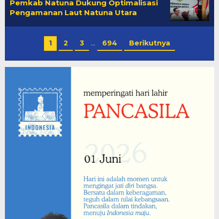
Pemkab Natuna Dukung Optimalisasi
Pengamanan Laut Natuna Utara
1
2
3
…
694
Berikutnya