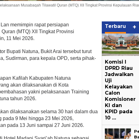
elaksanaan Musabaqah Tilawatil Quran (MTQ) XII Tingkat Provinsi Kepulauan Ria
 Lan memimpin rapat persiapan
Terbaru
+
Quran (MTQ) XII Tingkat Provinsi
n, 11 Mei 2026.
or Bupati Natuna, Bukit Arai tersebut turut
a, Sudirman, para kepala OPD, serta pihak-
Komisi I
DPRD Riau
Jadwalkan
siapan Kafilah Kabupaten Natuna
Uji
ang akan dilaksanakan di Kota
Kelayakan
 pembahasan yakni pelaksanaan Training
Calon
tuna tahun 2026.
Komisioner
KI dan
KPID pada
akan dilaksanakan selama 30 hari dalam dua
10 …
g pada 9 Mei hingga 23 Mei 2026,
an pada 13 Juni sampai 27 Juni 2026.
P
B
di Hotel Madani Syari’ah Natuna sebagai