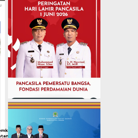
u
emko
atam