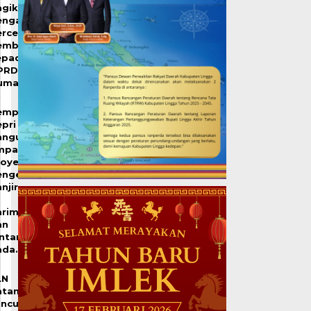
agikan
engalaman
ercepat
embangunan
epada
PRD
umai
emprov
pri
angun
mpat
royek
engendalian
njir
arimun
an
intan
ada…
LN
atam
uncurkan