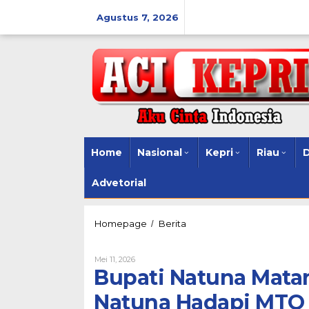
Lewati
ke
Agustus 7, 2026
konten
Home
Nasional
Kepri
Riau
Advetorial
Bupati
Homepage
Berita
/
Natuna
Matangkan
Oleh
Mei 11, 2026
Persiapan
Acikepri.com
Bupati Natuna Mata
Kafilah
Natuna
Natuna Hadapi MTQ P
Hadapi