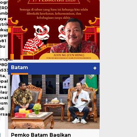
rogram
ERDAYA,
ambah
aya
strik
ukup
ayar
p81
ibu
orupsi
PBDes
Batam
+
p533
ta,
epala
esa
laut
onaktif
esmi
di
ersangka
Pemko Batam Bagikan