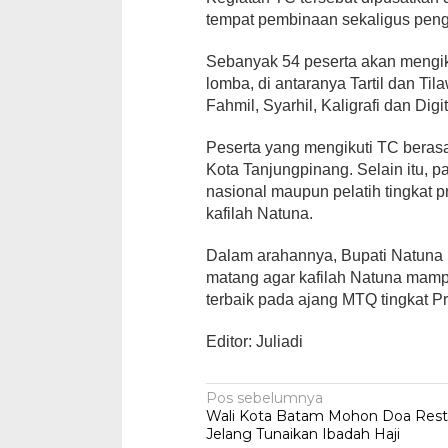
tempat pembinaan sekaligus pengi
Sebanyak 54 peserta akan mengiku
lomba, di antaranya Tartil dan Tila
Fahmil, Syarhil, Kaligrafi dan Digi
Peserta yang mengikuti TC beras
Kota Tanjungpinang. Selain itu, p
nasional maupun pelatih tingkat 
kafilah Natuna.
Dalam arahannya, Bupati Natuna
matang agar kafilah Natuna mam
terbaik pada ajang MTQ tingkat Pr
Editor: Juliadi
Navigasi
Pos sebelumnya
Wali Kota Batam Mohon Doa Res
pos
Jelang Tunaikan Ibadah Haji