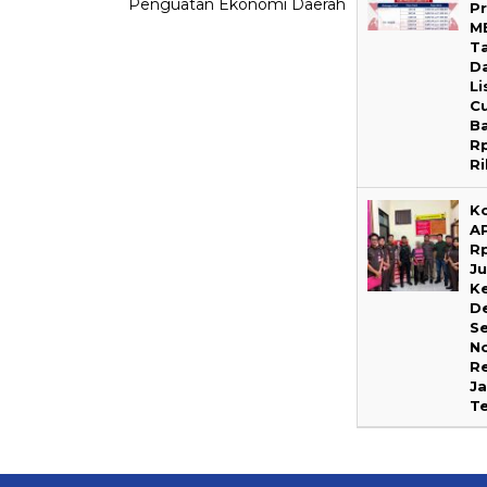
Penguatan Ekonomi Daerah
P
M
T
D
Li
C
B
R
R
K
A
R
Ju
K
D
Se
N
R
Ja
T