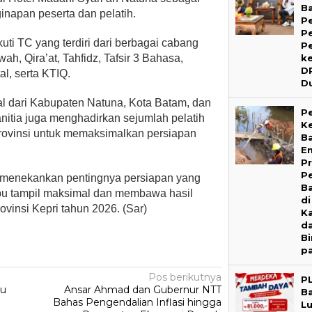
B
napan peserta dan pelatih.
P
P
ti TC yang terdiri dari berbagai cabang
P
k
wah, Qira’at, Tahfidz, Tafsir 3 Bahasa,
D
tal, serta KTIQ.
D
al dari Kabupaten Natuna, Kota Batam, dan
P
anitia juga menghadirkan sejumlah pelatih
Ke
provinsi untuk memaksimalkan persiapan
B
E
P
P
 menekankan pentingnya persiapan yang
Ba
pu tampil maksimal dan membawa hasil
di
ovinsi Kepri tahun 2026. (Sar)
K
d
B
p
Pos berikutnya
P
tu
Ansar Ahmad dan Gubernur NTT
B
Bahas Pengendalian Inflasi hingga
L