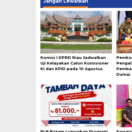
Jangan Lewatkan
Komisi I DPRD Riau Jadwalkan
Pemko
Uji Kelayakan Calon Komisioner
Pengal
KI dan KPID pada 10 Agustus
Pemba
Dumai
PLN Batam Luncurkan Program
Korups