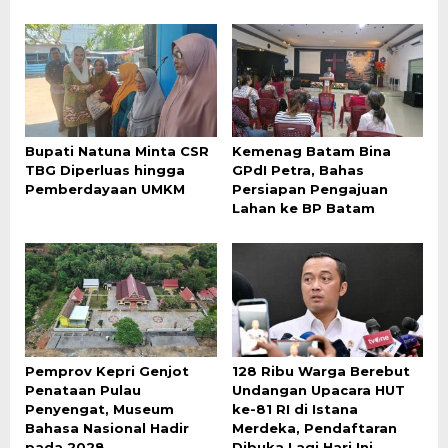
Bupati Natuna Minta CSR
Kemenag Batam Bina
TBG Diperluas hingga
GPdI Petra, Bahas
Pemberdayaan UMKM
Persiapan Pengajuan
Lahan ke BP Batam
Pemprov Kepri Genjot
128 Ribu Warga Berebut
Penataan Pulau
Undangan Upacara HUT
Penyengat, Museum
ke-81 RI di Istana
Bahasa Nasional Hadir
Merdeka, Pendaftaran
pada 2028
Dibuka Lagi Hari Ini