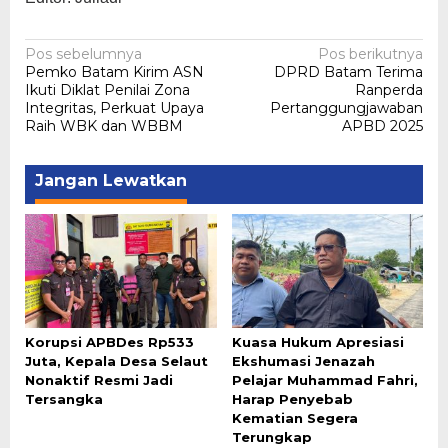
Navigasi
Pos sebelumnya
Pos berikutnya
Pemko Batam Kirim ASN
DPRD Batam Terima
pos
Ikuti Diklat Penilai Zona
Ranperda
Integritas, Perkuat Upaya
Pertanggungjawaban
Raih WBK dan WBBM
APBD 2025
Jangan Lewatkan
Korupsi APBDes Rp533
Kuasa Hukum Apresiasi
Juta, Kepala Desa Selaut
Ekshumasi Jenazah
Nonaktif Resmi Jadi
Pelajar Muhammad Fahri,
Tersangka
Harap Penyebab
Kematian Segera
Terungkap