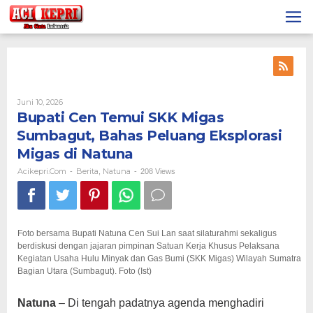
Lewati
ke
konten
Oleh
Juni 10, 2026
Acikepri.com
Bupati Cen Temui SKK Migas
Sumbagut, Bahas Peluang Eksplorasi
Migas di Natuna
Acikepri.com
Berita
Natuna
-
,
-
208 Views
Foto bersama Bupati Natuna Cen Sui Lan saat silaturahmi sekaligus
berdiskusi dengan jajaran pimpinan Satuan Kerja Khusus Pelaksana
Kegiatan Usaha Hulu Minyak dan Gas Bumi (SKK Migas) Wilayah Sumatra
Bagian Utara (Sumbagut). Foto (Ist)
Natuna
– Di tengah padatnya agenda menghadiri