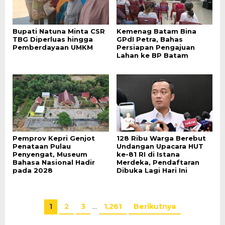
Bupati Natuna Minta CSR
Kemenag Batam Bina
TBG Diperluas hingga
GPdI Petra, Bahas
Pemberdayaan UMKM
Persiapan Pengajuan
Lahan ke BP Batam
Pemprov Kepri Genjot
128 Ribu Warga Berebut
Penataan Pulau
Undangan Upacara HUT
Penyengat, Museum
ke-81 RI di Istana
Bahasa Nasional Hadir
Merdeka, Pendaftaran
pada 2028
Dibuka Lagi Hari Ini
1
2
3
…
1,261
Berikutnya