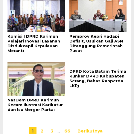
Komisi I DPRD Karimun
Pemprov Kepri Hadapi
Pelajari Inovasi Layanan
Defisit, Usulkan Gaji ASN
Disdukcapil Kepulauan
Ditanggung Pemerintah
Meranti
Pusat
DPRD Kota Batam Terima
Kunker DPRD Kabupaten
Serang, Bahas Ranperda
LKPj
NasDem DPRD Karimun
Kecam Ilustrasi Karikatur
dan Isu Merger Partai
1
2
3
…
66
Berikutnya