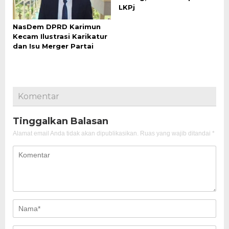
LKPj
NasDem DPRD Karimun
Kecam Ilustrasi Karikatur
dan Isu Merger Partai
Komentar
Tinggalkan Balasan
Alamat email Anda tidak akan dipublikasikan.
Ruas yang wajib ditandai
*