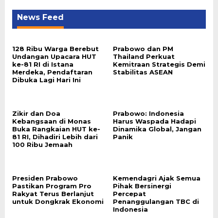
News Feed
128 Ribu Warga Berebut
Prabowo dan PM
Undangan Upacara HUT
Thailand Perkuat
ke-81 RI di Istana
Kemitraan Strategis Demi
Merdeka, Pendaftaran
Stabilitas ASEAN
Dibuka Lagi Hari Ini
Zikir dan Doa
Prabowo: Indonesia
Kebangsaan di Monas
Harus Waspada Hadapi
Buka Rangkaian HUT ke-
Dinamika Global, Jangan
81 RI, Dihadiri Lebih dari
Panik
100 Ribu Jemaah
Presiden Prabowo
Kemendagri Ajak Semua
Pastikan Program Pro
Pihak Bersinergi
Rakyat Terus Berlanjut
Percepat
untuk Dongkrak Ekonomi
Penanggulangan TBC di
Indonesia