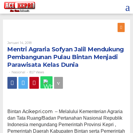
Lewati
ke
konten
Oleh
Januari 14, 2018
Mentri Agraria Sofyan Jalil Mendukung
Pembangunan Pulau Bintan Menjadi
Parawisata Kelas Dunia
Nasional
-
-
817 Views
Acikepri.com
Bintan
– Melalului Kementerian Agraria
dan Tata Ruang/Badan Pertanahan Nasional Republik
Indonesia mengundang Pemerintah Provinsi Kepri ,
Pemerintah Daerah Kabupaten Bintan serta Pemerintah