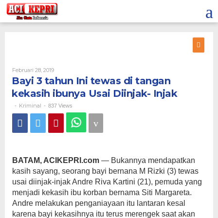
Lewati
ke
konten
Oleh
Februari 28, 2019
Bayi 3 tahun Ini tewas di tangan
kekasih ibunya Usai Diinjak- Injak
Kriminal
-
-
837 Views
BATAM, ACIKEPRI.com
— Bukannya mendapatkan
kasih sayang, seorang bayi bernana M Rizki (3) tewas
usai diinjak-injak Andre Riva Kartini (21), pemuda yang
menjadi kekasih ibu korban bernama Siti Margareta.
Andre melakukan penganiayaan itu lantaran kesal
karena bayi kekasihnya itu terus merengek saat akan