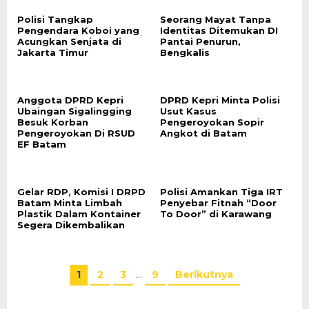
Polisi Tangkap
Seorang Mayat Tanpa
Pengendara Koboi yang
Identitas Ditemukan DI
Acungkan Senjata di
Pantai Penurun,
Jakarta Timur
Bengkalis
Anggota DPRD Kepri
DPRD Kepri Minta Polisi
Ubaingan Sigalingging
Usut Kasus
Besuk Korban
Pengeroyokan Sopir
Pengeroyokan Di RSUD
Angkot di Batam
EF Batam
Gelar RDP, Komisi I DRPD
Polisi Amankan Tiga IRT
Batam Minta Limbah
Penyebar Fitnah “Door
Plastik Dalam Kontainer
To Door” di Karawang
Segera Dikembalikan
1
2
3
…
9
Berikutnya