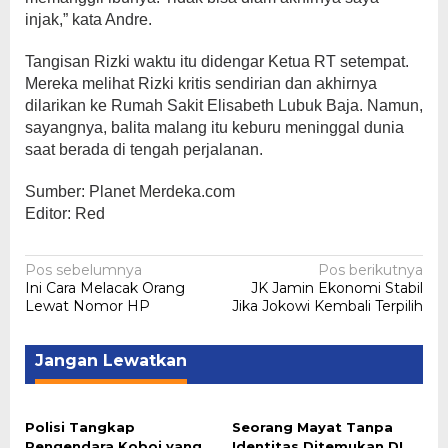
injak,” kata Andre.
Tangisan Rizki waktu itu didengar Ketua RT setempat.
Mereka melihat Rizki kritis sendirian dan akhirnya
dilarikan ke Rumah Sakit Elisabeth Lubuk Baja. Namun,
sayangnya, balita malang itu keburu meninggal dunia
saat berada di tengah perjalanan.
Sumber: Planet Merdeka.com
Editor: Red
Navigasi
Pos sebelumnya
Pos berikutnya
Ini Cara Melacak Orang
JK Jamin Ekonomi Stabil
pos
Lewat Nomor HP
Jika Jokowi Kembali Terpilih
Jangan Lewatkan
Polisi Tangkap
Seorang Mayat Tanpa
Pengendara Koboi yang
Identitas Ditemukan DI