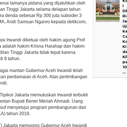
K
nai lamanya pidana yang dijatuhkan oleh
I
an Tinggi Jakarta selama delapan tahun
D
ara denda sebesar Rp 300 juta subsider 3
R
J
a MA, Andi Samsan Nganro kepada detikcom,
Uj
K
C
si Irwandi diketuai oleh hakim agung Prof
K
a adalah hakim Krisna Harahap dan hakim
KI
d
lan Tinggi Jakarta tidak tepat karena
K
i 8 tahun.
p
1
bagai mantan Gubernur Aceh Irwandi telah
…
kan perdamaian di Aceh. Atas pertimbangan
ndi.
Tipikor Jakarta memutuskan Irwandi terbukti
mantan Bupati Bener Meriah Ahmadi. Uang
Yusuf menyetujui program pembangunan dari
A) tahun 2018.
PT) Jakarta memvonis Gubernur Aceh Irwandi