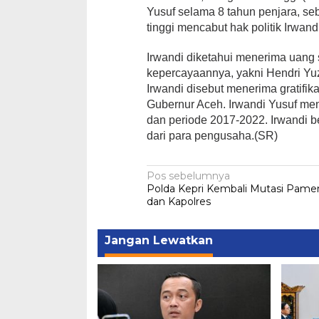
Yusuf selama 8 tahun penjara, seb
tinggi mencabut hak politik Irwand
Irwandi diketahui menerima uang 
kepercayaannya, yakni Hendri Yuza
Irwandi disebut menerima gratifik
Gubernur Aceh. Irwandi Yusuf me
dan periode 2017-2022. Irwandi b
dari para pengusaha.(SR)
Navigasi
Pos sebelumnya
Polda Kepri Kembali Mutasi Pame
pos
dan Kapolres
Jangan Lewatkan