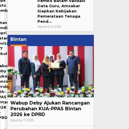
aga
Pemko Batam Validasi
utu
Data Guru, Amsakar
embangunanfto
Siapkan Kebijakan
Pemerataan Tenaga
Pend…
inas
Agustus 6, 2026
endidikan
pri
atangkan
Bintan
vitalisasi
07
ekolah
abup
eby
jukan
ancangan
erubahan
UA-
PAS
intan
Wabup Deby Ajukan Rancangan
026
Perubahan KUA-PPAS Bintan
e
2026 ke DPRD
PRD
Agustus 7, 2026