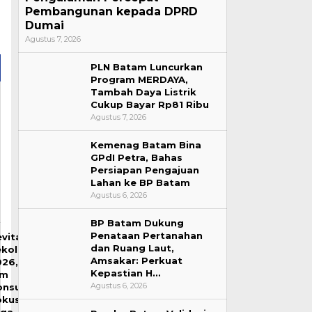
Pembangunan kepada DPRD
Dumai
Agustus 7, 2026
PLN Batam Luncurkan
Program MERDAYA,
Tambah Daya Listrik
Cukup Bayar Rp81 Ribu
Agustus 7, 2026
Kemenag Batam Bina
GPdI Petra, Bahas
Persiapan Pengajuan
Lahan ke BP Batam
Agustus 6, 2026
BP Batam Dukung
Penataan Pertanahan
vitalisasi
dan Ruang Laut,
ekolah
Amsakar: Perkuat
026,
Kepastian H…
im
Agustus 6, 2026
onsultan
okus