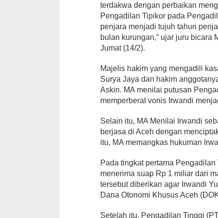
terdakwa dengan perbaikan menge
Pengadilan Tipikor pada Pengadil
penjara menjadi tujuh tahun penj
bulan kurungan,” ujar juru bicar
Jumat (14/2).
Majelis hakim yang mengadili kasa
Surya Jaya dan hakim anggotany
Askin. MA menilai putusan Pengadi
memperberat vonis Irwandi menjad
Selain itu, MA Menilai Irwandi se
berjasa di Aceh dengan mencipta
itu, MA memangkas hukuman Irwa
Pada tingkat pertama Pengadilan 
menerima suap Rp 1 miliar dari 
tersebut diberikan agar Irwandi 
Dana Otonomi Khusus Aceh (DOK
Setelah itu, Pengadilan Tinggi (