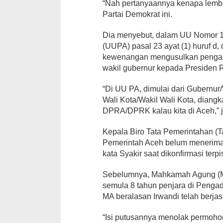
“Nah pertanyaannya kenapa lembag
Partai Demokrat ini.
Dia menyebut, dalam UU Nomor 1
(UUPA) pasal 23 ayat (1) huruf d,
kewenangan mengusulkan pengang
wakil gubernur kepada Presiden R
“Di UU PA, dimulai dari Gubernur/
Wali Kota/Wakil Wali Kota, diangk
DPRA/DPRK kalau kita di Aceh,” j
Kepala Biro Tata Pemerintahan (
Pemerintah Aceh belum menerima 
kata Syakir saat dikonfirmasi terpi
Sebelumnya, Mahkamah Agung (M
semula 8 tahun penjara di Pengadi
MA beralasan Irwandi telah berjas
“Isi putusannya menolak permoho