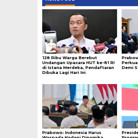
128 Ribu Warga Berebut
Prabow
Undangan Upacara HUT ke-81 RI
Perkua
di Istana Merdeka, Pendaftaran
Demi S
Dibuka Lagi Hari Ini
Prabowo: Indonesia Harus
Presid
Waspada Hadapi Dinamika
Progra