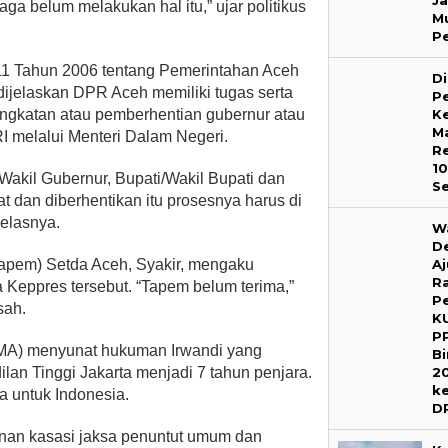
J
a belum melakukan hal itu,” ujar politikus
M
P
1 Tahun 2006 tentang Pemerintahan Aceh
D
 dijelaskan DPR Aceh memiliki tugas serta
P
katan atau pemberhentian gubernur atau
Ke
M
I melalui Menteri Dalam Negeri.
Re
1
Wakil Gubernur, Bupati/Wakil Bupati dan
S
at dan diberhentikan itu prosesnya harus di
elasnya.
W
D
Tapem) Setda Aceh, Syakir, mengaku
A
R
Keppres tersebut. “Tapem belum terima,”
P
sah.
K
P
A) menyunat hukuman Irwandi yang
B
lan Tinggi Jakarta menjadi 7 tahun penjara.
2
k
a untuk Indonesia.
D
nan kasasi jaksa penuntut umum dan