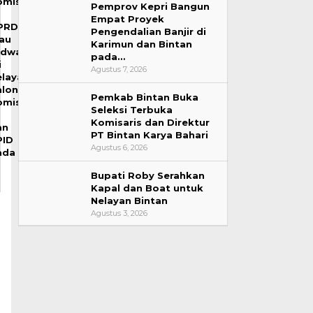
omisi
Pemprov Kepri Bangun
Empat Proyek
PRD
Pengendalian Banjir di
iau
Karimun dan Bintan
adwalkan
pada…
i
Agustus 7, 2026
elayakan
alon
Pemkab Bintan Buka
omisioner
Seleksi Terbuka
Komisaris dan Direktur
an
PT Bintan Karya Bahari
PID
Agustus 6, 2026
ada
0
Bupati Roby Serahkan
Kapal dan Boat untuk
Nelayan Bintan
Agustus 3, 2026