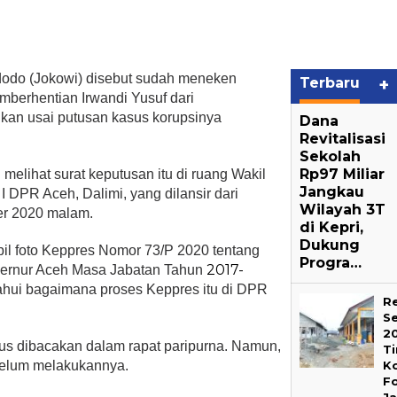
dodo (Jokowi) disebut sudah meneken
Terbaru
+
mberhentian Irwandi Yusuf dari
ikan usai putusan kasus korupsinya
Dana
Revitalisasi
Sekolah
Rp97 Miliar
melihat surat keputusan itu di ruang Wakil
Jangkau
I DPR Aceh, Dalimi, yang dilansir dari
Wilayah 3T
er 2020 malam.
di Kepri,
Dukung
l foto Keppres Nomor 73/P 2020 tentang
Progra…
2017-
ernur Aceh Masa Jabatan Tahun
ahui bagaimana proses Keppres itu di DPR
Re
S
2
rus dibacakan dalam rapat paripurna. Namun,
T
belum melakukannya.
K
F