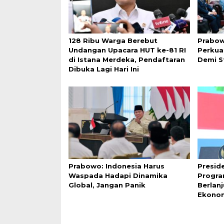
128 Ribu Warga Berebut
Prabow
Undangan Upacara HUT ke-81 RI
Perkua
di Istana Merdeka, Pendaftaran
Demi S
Dibuka Lagi Hari Ini
Prabowo: Indonesia Harus
Presid
Waspada Hadapi Dinamika
Progra
Global, Jangan Panik
Berlan
Ekono