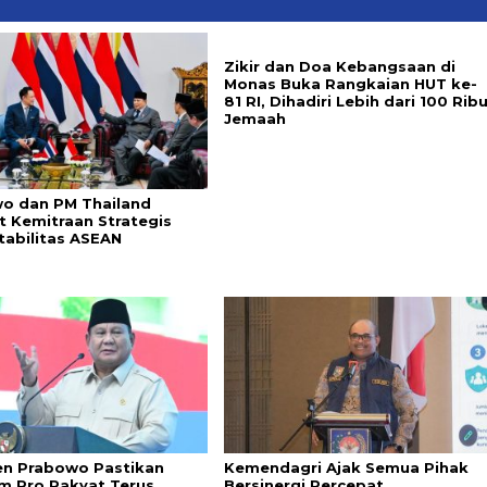
Zikir dan Doa Kebangsaan di
Monas Buka Rangkaian HUT ke-
81 RI, Dihadiri Lebih dari 100 Rib
Jemaah
o dan PM Thailand
t Kemitraan Strategis
tabilitas ASEAN
en Prabowo Pastikan
Kemendagri Ajak Semua Pihak
m Pro Rakyat Terus
Bersinergi Percepat