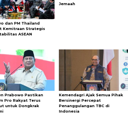
Jemaah
o dan PM Thailand
t Kemitraan Strategis
tabilitas ASEAN
en Prabowo Pastikan
Kemendagri Ajak Semua Pihak
m Pro Rakyat Terus
Bersinergi Percepat
jut untuk Dongkrak
Penanggulangan TBC di
mi
Indonesia