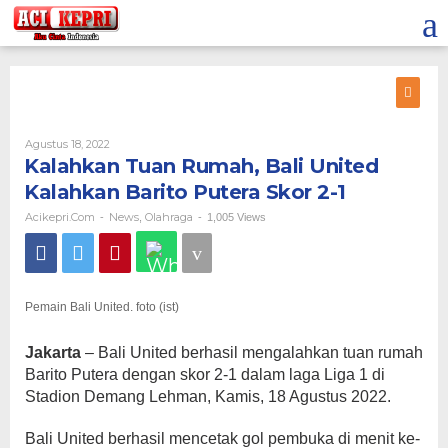
Lewati
ke
konten
Oleh
Agustus 18, 2022
Acikepri.com
Kalahkan Tuan Rumah, Bali United
Kalahkan Barito Putera Skor 2-1
Acikepri.com
News
Olahraga
-
,
-
1,005 Views
Pemain Bali United. foto (ist)
Jakarta
– Bali United berhasil mengalahkan tuan rumah
Barito Putera dengan skor 2-1 dalam laga Liga 1 di
Stadion Demang Lehman, Kamis, 18 Agustus 2022.
Bali United berhasil mencetak gol pembuka di menit ke-