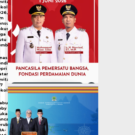
vitalisasi
ekolah
026,
im
onsultan
okus
aga
utu
embangunanfto
inas
endidikan
pri
atangkan
vitalisasi
07
ekolah
abup
eby
jukan
ancangan
erubahan
UA-