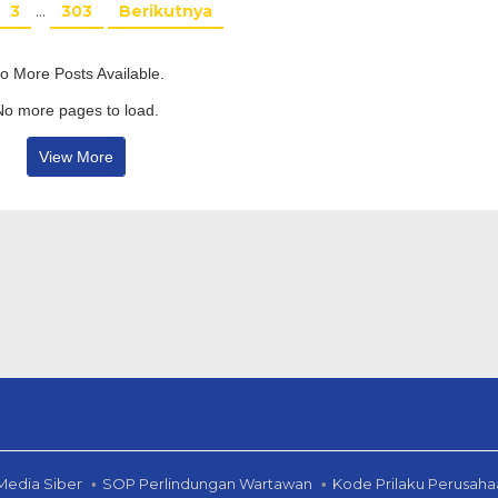
3
…
303
Berikutnya
o More Posts Available.
No more pages to load.
View More
edia Siber
SOP Perlindungan Wartawan
Kode Prilaku Perusaha