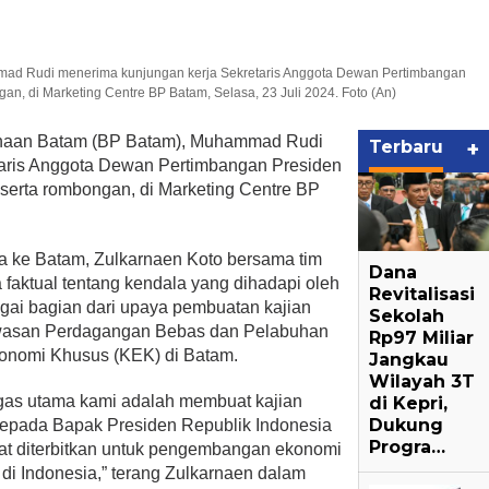
d Rudi menerima kunjungan kerja Sekretaris Anggota Dewan Pertimbangan
an, di Marketing Centre BP Batam, Selasa, 23 Juli 2024. Foto (An)
haan Batam (BP Batam), Muhammad Rudi
Terbaru
+
taris Anggota Dewan Pertimbangan Presiden
serta rombongan, di Marketing Centre BP
 ke Batam, Zulkarnaen Koto bersama tim
Dana
 faktual tentang kendala yang dihadapi oleh
Revitalisasi
ai bagian dari upaya pembuatan kajian
Sekolah
awasan Perdagangan Bebas dan Pelabuhan
Rp97 Miliar
nomi Khusus (KEK) di Batam.
Jangkau
Wilayah 3T
gas utama kami adalah membuat kajian
di Kepri,
Dukung
epada Bapak Presiden Republik Indonesia
Progra…
pat diterbitkan untuk pengembangan ekonomi
di Indonesia,” terang Zulkarnaen dalam