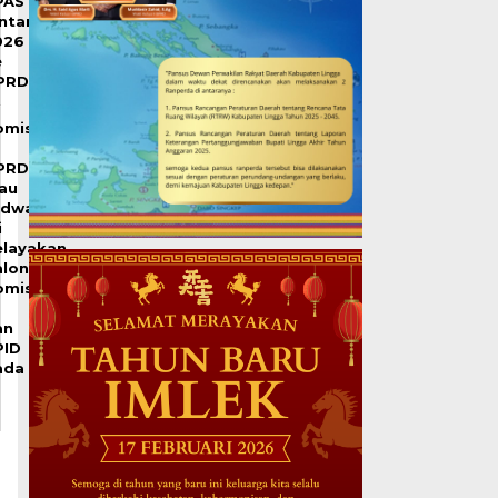
PAS
intan
026
e
PRD
omisi
PRD
iau
adwalkan
i
elayakan
alon
omisioner
an
PID
ada
0