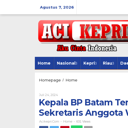
Lewati
ke
Agustus 7, 2026
konten
Home
Nasional
Kepri
Riau
Da
Kepala
Homepage
Home
/
BP
Batam
Oleh
Juli 24, 2024
Terima
Acikepri.com
Kepala BP Batam Te
Kunjungan
Kerja
Sekretaris Anggota
Sekretaris
Anggota
Wantimpres
Acikepri.com
Home
-
-
631 Views