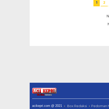
1
2
N
acikepri.com @ 2021
Box Redaksi
Pedoman M