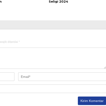
n
Seligi 2024
wajib ditandai
*