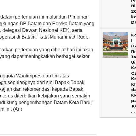
P
B
2
k
dalam pertemuan ini mulai dari Pimpinan
D
 lingkungan BP Batam dan Pemko Batam yang
a, delegasi Dewan Nasional KEK, serta
K
operasi di Batam,” kata Muhammad Rudi.
I
D
rkan pertemuan yang dihelat hari ini akan
R
u yang dapat meningkatkan berbagai sektor
J
Uj
K
C
Anggota Wantimpres dan tim atas
K
ga sepulangnya dari sini Bapak-Bapak
KI
 kajian dan rekomendasi kepada Bapak
d
K
terus diterbitkan kebijakan yang semakin
p
ndukung pengembangan Batam Kota Baru,”
1
m ini. (An)
…