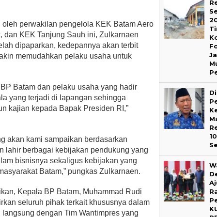
Re
S
2
ri oleh perwakilan pengelola KEK Batam Aero
T
, dan KEK Tanjung Sauh ini, Zulkarnaen
K
lah dipaparkan, kedepannya akan terbit
F
J
makin memudahkan pelaku usaha untuk
M
P
in BP Batam dan pelaku usaha yang hadir
D
a yang terjadi di lapangan sehingga
P
 kajian kepada Bapak Presiden RI,”
Ke
M
Re
1
ng akan kami sampaikan berdasarkan
S
kan lahir berbagai kebijakan pendukung yang
am bisnisnya sekaligus kebijakan yang
W
asyarakat Batam,” pungkas Zulkarnaen.
D
A
R
aikan, Kepala BP Batam, Muhammad Rudi
P
kan seluruh pihak terkait khususnya dalam
K
i langsung dengan Tim Wantimpres yang