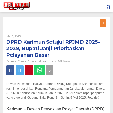
Lewati
ke
konten
Oleh
Mei 5, 2025
Acikepri.com
DPRD Karimun Setujui RPJMD 2025-
2029, Bupati Janji Prioritaskan
Pelayanan Dasar
Acikepri.com
Advetorial
Karimun
-
,
-
109 Views
Dewan Perwakilan Rakyat Daerah (DPRD) Kabupaten Karimun secara
resmi mengesahkan Rencana Pembangunan Jangka Menengah Daerah
(RPJMD) Kabupaten Karimun Tahun 2025–2029 dalam rapat paripurna
yang digelar di Gedung Balai Rong Sri, Senin, 5 Mei 2025. Foto (Ist)
Karimun
– Dewan Perwakilan Rakyat Daerah (DPRD)