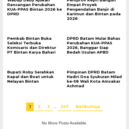
Wabup Deby Ajukan
Pemprov Kepri Bangun
Rancangan Perubahan
Empat Proyek
KUA-PPAS Bintan 2026 ke
Pengendalian Banjir di
DPRD
Karimun dan Bintan pada
2026
Pemkab Bintan Buka
DPRD Batam Mulai Bahas
Seleksi Terbuka
Perubahan KUA-PPAS
Komisaris dan Direktur
2026, Banggar Siap
PT Bintan Karya Bahari
Bedah Usulan APBD
Bupati Roby Serahkan
Pimpinan DPRD Batam
Kapal dan Boat untuk
Hadiri Doa Syukuran Milad
Nelayan Bintan
ke-58 Wali Kota Amsakar
Achmad
1
2
3
…
247
Berikutnya
No More Posts Available.