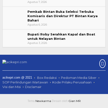
Agustus 7, 2026
Pemkab Bintan Buka Seleksi Terbuka
Komisaris dan Direktur PT Bintan Karya
Bahari
Agustus 6, 2026
Bupati Roby Serahkan Kapal dan Boat
untuk Nelayan Bintan
Agustus 3, 2026
acikepri.com @ 2021
Box Redaksi
Pedoman Media Siber
SOP Perlindungan Wartawan
Kode Prilaku Perusahaan
Visi dan Misi
Disclamair
Newkarma
Gian MR
Tema
Desain oleh