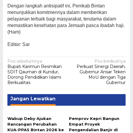
Dengan langkah antisipatif ini, Pemkab Bintan
menunjukkan komitmennya dalam memberikan
pelayanan terbaik bagi masyarakat, terutama dalam
memastikan kesehatan para Jemaah pasca ibadah haji.
(Ham)
Editor: Sar
Navigasi
Pos sebelumnya
Pos berikutnya
Bupati Karimun Resmikan
Perkuat Sinergi Daerah,
pos
SDIT Qauman di Kundur,
Gubernur Ansar Teken
Dorong Pendidikan Islami
MoU dengan Tiga
Berkualitas
Gubernur
Jangan Lewatkan
Wabup Deby Ajukan
Pemprov Kepri Bangun
Rancangan Perubahan
Empat Proyek
KUA-PPAS Bintan 2026 ke
Pengendalian Banjir di