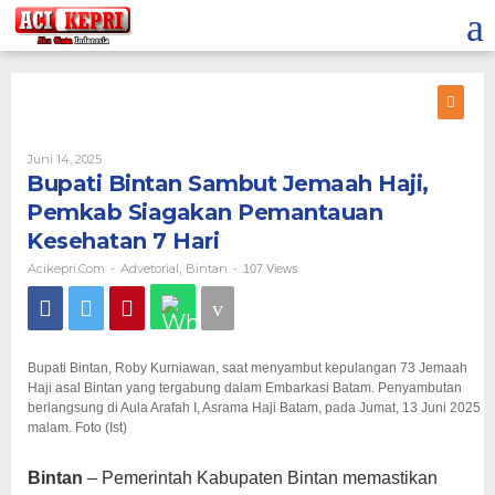
Lewati
ke
konten
Oleh
Juni 14, 2025
Acikepri.com
Bupati Bintan Sambut Jemaah Haji,
Pemkab Siagakan Pemantauan
Kesehatan 7 Hari
Acikepri.com
Advetorial
Bintan
-
,
-
107 Views
Bupati Bintan, Roby Kurniawan, saat menyambut kepulangan 73 Jemaah
Haji asal Bintan yang tergabung dalam Embarkasi Batam. Penyambutan
berlangsung di Aula Arafah I, Asrama Haji Batam, pada Jumat, 13 Juni 2025
malam. Foto (Ist)
Bintan
– Pemerintah Kabupaten Bintan memastikan