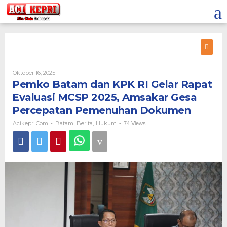
Lewati
ke
konten
Oleh
Oktober 16, 2025
Acikepri.com
Pemko Batam dan KPK RI Gelar Rapat
Evaluasi MCSP 2025, Amsakar Gesa
Percepatan Pemenuhan Dokumen
Acikepri.com
Batam
Berita
Hukum
-
,
,
-
74 Views