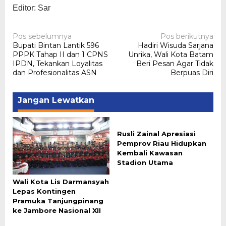
Editor: Sar
Navigasi
Pos sebelumnya
Pos berikutnya
Bupati Bintan Lantik 596
Hadiri Wisuda Sarjana
pos
PPPK Tahap II dan 1 CPNS
Unrika, Wali Kota Batam
IPDN, Tekankan Loyalitas
Beri Pesan Agar Tidak
dan Profesionalitas ASN
Berpuas Diri
Jangan Lewatkan
Rusli Zainal Apresiasi
Pemprov Riau Hidupkan
Kembali Kawasan
Stadion Utama
Wali Kota Lis Darmansyah
Lepas Kontingen
Pramuka Tanjungpinang
ke Jambore Nasional XII