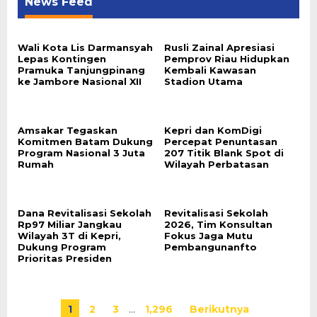
News Feed
Wali Kota Lis Darmansyah
Rusli Zainal Apresiasi
Lepas Kontingen
Pemprov Riau Hidupkan
Pramuka Tanjungpinang
Kembali Kawasan
ke Jambore Nasional XII
Stadion Utama
Amsakar Tegaskan
Kepri dan KomDigi
Komitmen Batam Dukung
Percepat Penuntasan
Program Nasional 3 Juta
207 Titik Blank Spot di
Rumah
Wilayah Perbatasan
Dana Revitalisasi Sekolah
Revitalisasi Sekolah
Rp97 Miliar Jangkau
2026, Tim Konsultan
Wilayah 3T di Kepri,
Fokus Jaga Mutu
Dukung Program
Pembangunanfto
Prioritas Presiden
1
2
3
…
1,296
Berikutnya