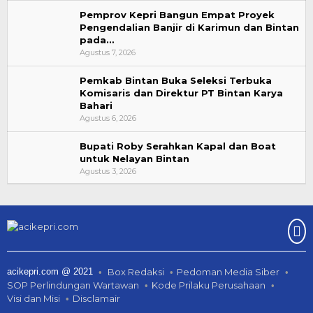
Pemprov Kepri Bangun Empat Proyek
Pengendalian Banjir di Karimun dan Bintan
pada…
Agustus 7, 2026
Pemkab Bintan Buka Seleksi Terbuka
Komisaris dan Direktur PT Bintan Karya
Bahari
Agustus 6, 2026
Bupati Roby Serahkan Kapal dan Boat
untuk Nelayan Bintan
Agustus 3, 2026
acikepri.com @ 2021
Box Redaksi
Pedoman Media Siber
SOP Perlindungan Wartawan
Kode Prilaku Perusahaan
Visi dan Misi
Disclamair