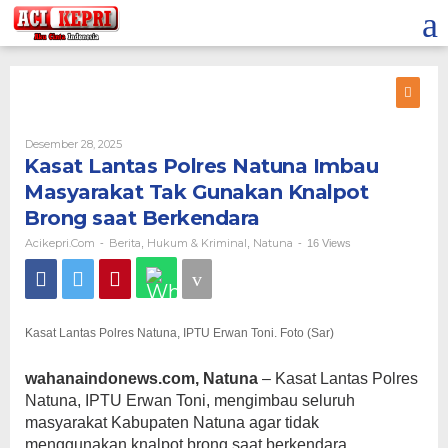
Lewati
ke
konten
Oleh
Desember 28, 2025
Acikepri.com
Kasat Lantas Polres Natuna Imbau
Masyarakat Tak Gunakan Knalpot
Brong saat Berkendara
Acikepri.com
Berita
Hukum & Kriminal
Natuna
-
,
,
-
16 Views
Kasat Lantas Polres Natuna, IPTU Erwan Toni. Foto (Sar)
wahanaindonews.com, Natuna
– Kasat Lantas Polres
Natuna, IPTU Erwan Toni, mengimbau seluruh
masyarakat Kabupaten Natuna agar tidak
menggunakan knalpot brong saat berkendara,