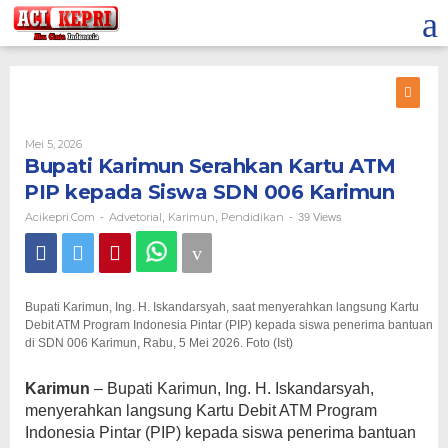
Lewati
ke
konten
Oleh
Mei 5, 2026
Acikepri.com
Bupati Karimun Serahkan Kartu ATM
PIP kepada Siswa SDN 006 Karimun
Acikepri.com
Advetorial
Karimun
Pendidikan
-
,
,
-
39 Views
Bupati Karimun, Ing. H. Iskandarsyah, saat menyerahkan langsung Kartu
Debit ATM Program Indonesia Pintar (PIP) kepada siswa penerima bantuan
di SDN 006 Karimun, Rabu, 5 Mei 2026. Foto (Ist)
Karimun
– Bupati Karimun, Ing. H. Iskandarsyah,
menyerahkan langsung Kartu Debit ATM Program
Indonesia Pintar (PIP) kepada siswa penerima bantuan