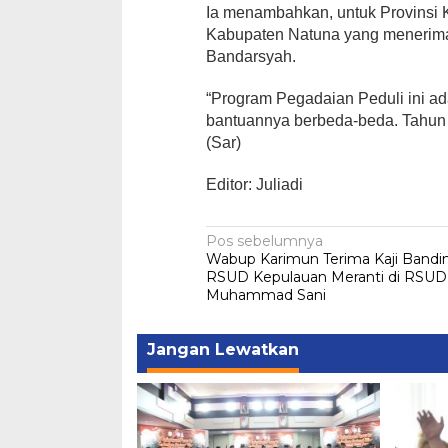
Ia menambahkan, untuk Provinsi 
Kabupaten Natuna yang menerima
Bandarsyah.
“Program Pegadaian Peduli ini ad
bantuannya berbeda-beda. Tahun i
(Sar)
Editor: Juliadi
Navigasi
Pos sebelumnya
Wabup Karimun Terima Kaji Bandi
pos
RSUD Kepulauan Meranti di RSUD
Muhammad Sani
Jangan Lewatkan