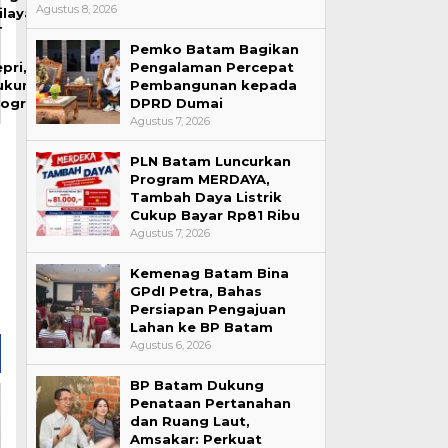
Agustus 8, 2026
ilayah
T
Pemko Batam Bagikan
Pengalaman Percepat
pri,
Pembangunan kepada
ukung
DPRD Dumai
rogra…
Agustus 7, 2026
PLN Batam Luncurkan
Program MERDAYA,
Tambah Daya Listrik
Cukup Bayar Rp81 Ribu
Agustus 7, 2026
Kemenag Batam Bina
GPdI Petra, Bahas
Persiapan Pengajuan
Lahan ke BP Batam
Agustus 6, 2026
BP Batam Dukung
Penataan Pertanahan
dan Ruang Laut,
Amsakar: Perkuat