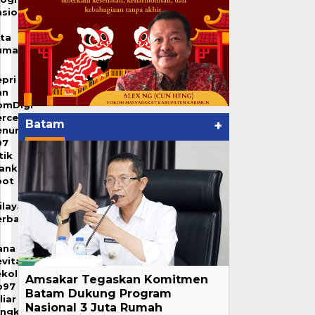
sional
uta
umah
pri
an
omDigi
ercepat
Batam
+
enuntasan
07
tik
lank
pot
ilayah
erbatasan
ana
vitalisasi
ekolah
Amsakar Tegaskan Komitmen
p97
Batam Dukung Program
liar
Nasional 3 Juta Rumah
angkau