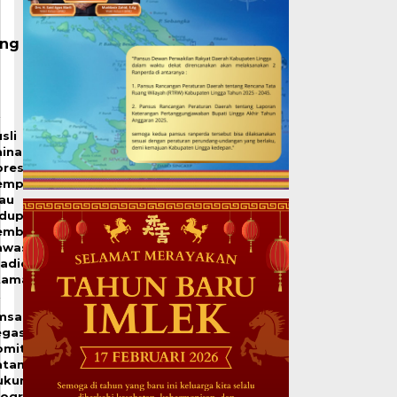
ang
sli
inal
resiasi
emprov
iau
idupkan
embali
awasan
tadion
tama
msakar
egaskan
omitmen
atam
ukung
rogram