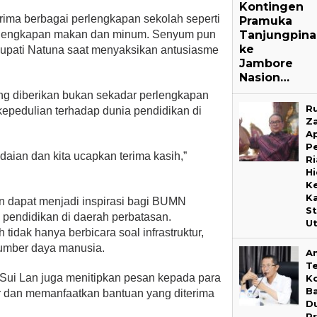
Kontingen
ima berbagai perlengkapan sekolah seperti
Pramuka
perlengkapan makan dan minum. Senyum pun
Tanjungpin
ke
h Bupati Natuna saat menyaksikan antusiasme
Jambore
Nasion…
ng diberikan bukan sekadar perlengkapan
Ru
 kepedulian terhadap dunia pendidikan di
Za
Ap
P
daian dan kita ucapkan terima kasih,”
R
H
K
K
n dapat menjadi inspirasi bagi BUMN
S
u pendidikan di daerah perbatasan.
U
idak hanya berbicara soal infrastruktur,
 sumber daya manusia.
A
T
Sui Lan juga menitipkan pesan kepada para
K
B
ar dan memanfaatkan bantuan yang diterima
D
P