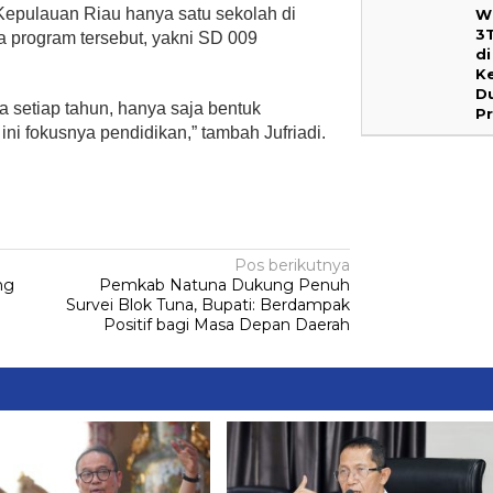
Kepulauan Riau hanya satu sekolah di
W
3
 program tersebut, yakni SD 009
di
Ke
D
a setiap tahun, hanya saja bentuk
P
ni fokusnya pendidikan,” tambah Jufriadi.
Pos berikutnya
ng
Pemkab Natuna Dukung Penuh
Survei Blok Tuna, Bupati: Berdampak
Positif bagi Masa Depan Daerah