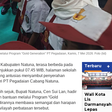
alui Program “Gold Generation” PT Pegadaian, Kamis, 7 Mei 2026. Foto (Ist)
 Kabupaten Natuna, terasa berbeda pada
Terbaru
+
njukkan pukul 07.45 WIB, halaman sekolah
yang antusias menyambut penyerahan
ari PT Pegadaian Cabang Natuna.
h sejuk, Bupati Natuna, Cen Sui Lan, hadir
Wali Kota
 bantuan melalui Program “Gold
Lis
adirannya membawa semangat dan harapan
Darmansyah
ilayah perbatasan tersebut.
Lepas