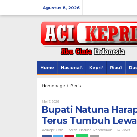
Lewati
ke
Agustus 8, 2026
konten
Home
Nasional
Kepri
Riau
Da
Bupati
Homepage
Berita
/
Natuna
Harap
Oleh
Mei 7, 2026
Kepedulian
Acikepri.com
Bupati Natuna Hara
Pendidikan
Terus
Terus Tumbuh Lewat
Tumbuh
Lewat
Program
Acikepri.com
Berita
Natuna
Pendidikan
-
,
,
-
67 Views
Pegadaian