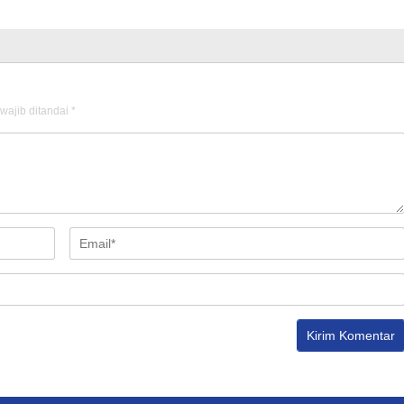
wajib ditandai
*