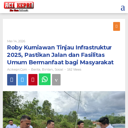
Lewati
ke
konten
Oleh
Mei 14, 2026
Acikepri.com
Roby Kurniawan Tinjau Infrastruktur
2025, Pastikan Jalan dan Fasilitas
Umum Bermanfaat bagi Masyarakat
Acikepri.com
Berita
Bintan
Sosial
-
,
,
-
162 Views