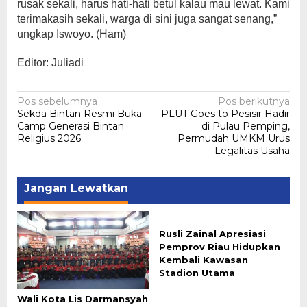
rusak sekali, harus hati-hati betul kalau mau lewat. Kami
terimakasih sekali, warga di sini juga sangat senang,”
ungkap Iswoyo. (Ham)
Editor: Juliadi
Navigasi
Pos sebelumnya
Pos berikutnya
Sekda Bintan Resmi Buka
PLUT Goes to Pesisir Hadir
pos
Camp Generasi Bintan
di Pulau Pemping,
Religius 2026
Permudah UMKM Urus
Legalitas Usaha
Jangan Lewatkan
Rusli Zainal Apresiasi
Pemprov Riau Hidupkan
Kembali Kawasan
Stadion Utama
Wali Kota Lis Darmansyah