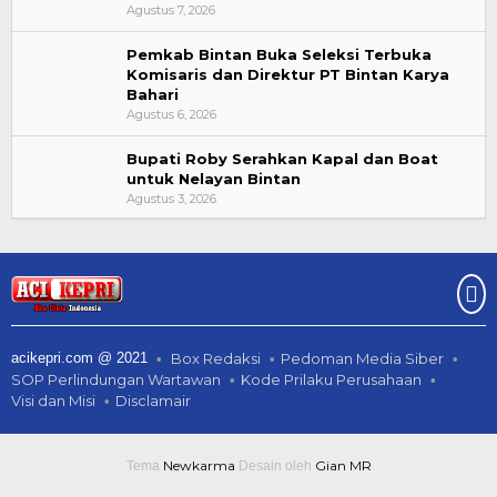
Agustus 7, 2026
Pemkab Bintan Buka Seleksi Terbuka
Komisaris dan Direktur PT Bintan Karya
Bahari
Agustus 6, 2026
Bupati Roby Serahkan Kapal dan Boat
untuk Nelayan Bintan
Agustus 3, 2026
acikepri.com @ 2021
Box Redaksi
Pedoman Media Siber
SOP Perlindungan Wartawan
Kode Prilaku Perusahaan
Visi dan Misi
Disclamair
Newkarma
Gian MR
Tema
Desain oleh