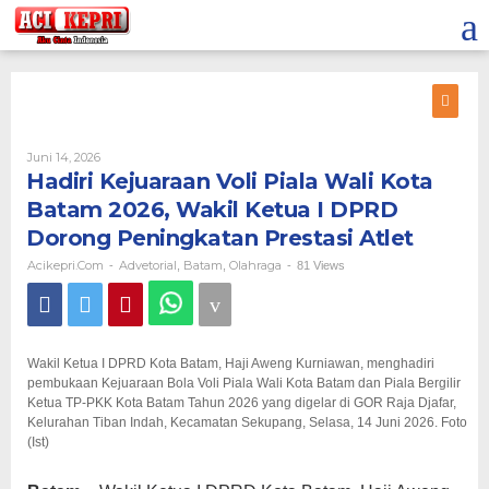
Lewati
ke
konten
Oleh
Juni 14, 2026
Acikepri.com
Hadiri Kejuaraan Voli Piala Wali Kota
Batam 2026, Wakil Ketua I DPRD
Dorong Peningkatan Prestasi Atlet
Acikepri.com
Advetorial
Batam
Olahraga
-
,
,
-
81 Views
Wakil Ketua I DPRD Kota Batam, Haji Aweng Kurniawan, menghadiri
pembukaan Kejuaraan Bola Voli Piala Wali Kota Batam dan Piala Bergilir
Ketua TP-PKK Kota Batam Tahun 2026 yang digelar di GOR Raja Djafar,
Kelurahan Tiban Indah, Kecamatan Sekupang, Selasa, 14 Juni 2026. Foto
(Ist)