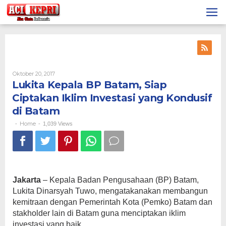
Lewati
ke
konten
Oleh
Oktober 20, 2017
Lukita Kepala BP Batam, Siap
Ciptakan Iklim Investasi yang Kondusif
di Batam
Home
-
-
1,039 Views
Jakarta
– Kepala Badan Pengusahaan (BP) Batam,
Lukita Dinarsyah Tuwo, mengatakanakan membangun
kemitraan dengan Pemerintah Kota (Pemko) Batam dan
stakholder lain di Batam guna menciptakan iklim
investasi yang baik.