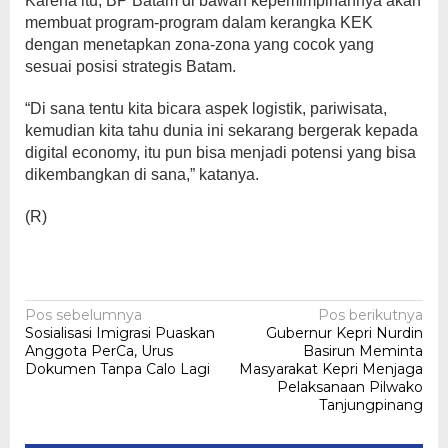
Karena itu, BP Batam di bawah kepemimpinannya akan
membuat program-program dalam kerangka KEK
dengan menetapkan zona-zona yang cocok yang
sesuai posisi strategis Batam.
“Di sana tentu kita bicara aspek logistik, pariwisata,
kemudian kita tahu dunia ini sekarang bergerak kepada
digital economy, itu pun bisa menjadi potensi yang bisa
dikembangkan di sana,” katanya.
(R)
Navigasi
Pos sebelumnya
Pos berikutnya
Sosialisasi Imigrasi Puaskan
Gubernur Kepri Nurdin
pos
Anggota PerCa, Urus
Basirun Meminta
Dokumen Tanpa Calo Lagi
Masyarakat Kepri Menjaga
Pelaksanaan Pilwako
Tanjungpinang