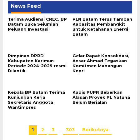
News Feed
Terima Audiensi CREC, BP
PLN Batam Terus Tambah
Batam Buka Sejumlah
Kapasitas Pembangkit
Peluang Investasi
untuk Ketahanan Energi
Batam
Pimpinan DPRD
Gelar Rapat Konsolidasi,
Kabupaten Karimun
Ansar Ahmad Tegaskan
Periode 2024-2029 resmi
Komitmen Mabangun
Dilantik
Kepri
Kepala BP Batam Terima
Kadis PUPR Beberkan
Kunjungan Kerja
Alasan Proyek PL Natuna
Sekretaris Anggota
Belum Berjalan
Wantimpres
1
2
3
…
303
Berikutnya