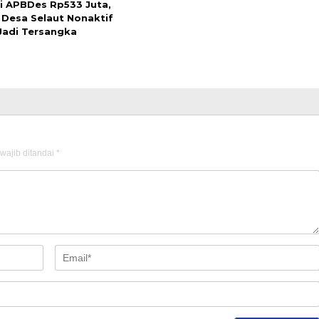
i APBDes Rp533 Juta,
 Desa Selaut Nonaktif
Jadi Tersangka
wajib ditandai
*