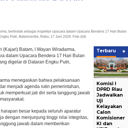
arma, bertindak sebagai inspektur upacara dalam Upacara Bendera 17 Hari Bulan
ngku Putri, Batamcentre, Rabu, 17 Juni 2026. Foto (Ist)
 (Kajari) Batam, I Wayan Wiradarma,
Terbaru
+
cara dalam Upacara Bendera 17 Hari Bulan
ng digelar di Dataran Engku Putri,
darma menegaskan bahwa pelaksanaan
Komisi I
dar menjadi agenda rutin pemerintahan,
DPRD Riau
uk memperkuat jati diri serta tanggung jawab
Jadwalkan
 masyarakat.
Uji
Kelayakan
harapan besar kepada seluruh aparatur
Calon
a dengan menjunjung tinggi nilai integritas,
Komisioner
KI dan
n tanggung jawab dalam memberikan