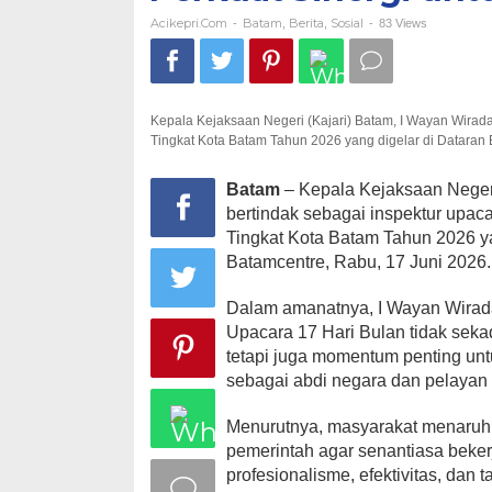
Perkuat
Sinergi
Acikepri.com
Batam
Berita
Sosial
-
,
,
-
83 Views
untuk
Stabilitas
Daerah
Kepala Kejaksaan Negeri (Kajari) Batam, I Wayan Wirad
Tingkat Kota Batam Tahun 2026 yang digelar di Dataran E
Batam
– Kepala Kejaksaan Negeri
bertindak sebagai inspektur upa
Tingkat Kota Batam Tahun 2026 ya
Batamcentre, Rabu, 17 Juni 2026.
Dalam amanatnya, I Wayan Wira
Upacara 17 Hari Bulan tidak seka
tetapi juga momentum penting unt
sebagai abdi negara dan pelayan
Menurutnya, masyarakat menaruh 
pemerintah agar senantiasa bekerj
profesionalisme, efektivitas, da