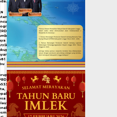
ada…
LN
atam
uncurkan
rogram
ERDAYA,
ambah
aya
strik
ukup
ayar
p81
ibu
orupsi
PBDes
p533
ta,
epala
esa
laut
onaktif
esmi
di