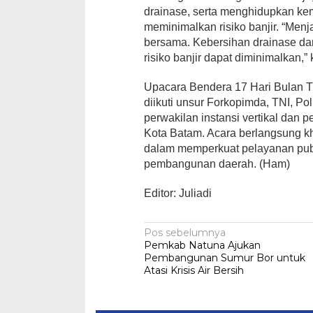
drainase, serta menghidupkan ke
meminimalkan risiko banjir. “Me
bersama. Kebersihan drainase dan
risiko banjir dapat diminimalkan,”
Upacara Bendera 17 Hari Bulan T
diikuti unsur Forkopimda, TNI, Polr
perwakilan instansi vertikal dan 
Kota Batam. Acara berlangsung k
dalam memperkuat pelayanan pub
pembangunan daerah. (Ham)
Editor: Juliadi
Navigasi
Pos sebelumnya
Pemkab Natuna Ajukan
pos
Pembangunan Sumur Bor untuk
Atasi Krisis Air Bersih