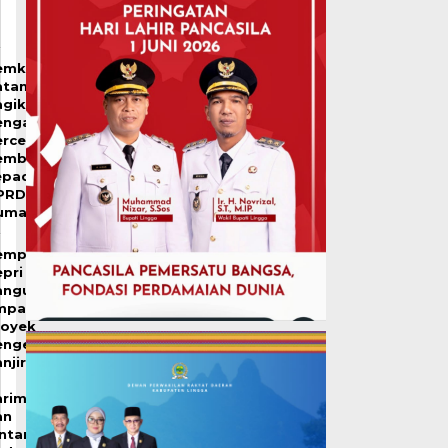
emko
atam
agikan
engalaman
ercepat
embangunan
epada
PRD
umai
emprov
pri
angun
mpat
royek
engendalian
njir
arimun
an
intan