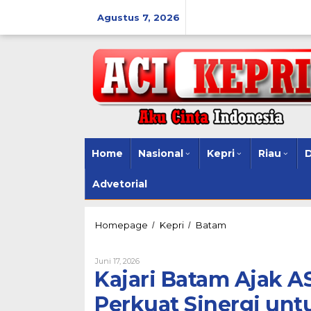
Lewati
ke
Agustus 7, 2026
konten
Home
Nasional
Kepri
Riau
Advetorial
Kajari
Homepage
Kepri
Batam
/
/
Batam
Ajak
Oleh
Juni 17, 2026
ASN
Acikepri.com
Kajari Batam Ajak AS
Jaga
Integritas
Perkuat Sinergi untu
dan