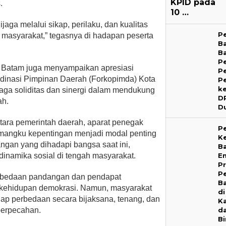
KPID pada
.
10 …
jaga melalui sikap, perilaku, dan kualitas
P
 masyarakat,” tegasnya di hadapan peserta
B
B
P
i Batam juga menyampaikan apresiasi
P
dinasi Pimpinan Daerah (Forkopimda) Kota
P
k
aga soliditas dan sinergi dalam mendukung
D
ah.
D
ntara pemerintah daerah, aparat penegak
P
pemangku kepentingan menjadi modal penting
Ke
ngan yang dihadapi bangsa saat ini,
B
E
inamika sosial di tengah masyarakat.
P
P
rbedaan pandangan dan pendapat
Ba
 kehidupan demokrasi. Namun, masyarakat
di
ap perbedaan secara bijaksana, tenang, dan
K
d
perpecahan.
B