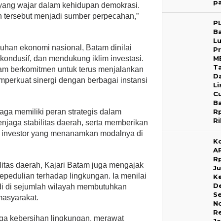
p
yang wajar dalam kehidupan demokrasi.
 tersebut menjadi sumber perpecahan,”
P
B
L
uhan ekonomi nasional, Batam dinilai
P
M
ondusif, dan mendukung iklim investasi.
T
tam berkomitmen untuk terus menjalankan
D
mperkuat sinergi dengan berbagai instansi
Li
C
B
R
aga memiliki peran strategis dalam
R
jaga stabilitas daerah, serta memberikan
n investor yang menanamkan modalnya di
K
A
R
litas daerah, Kajari Batam juga mengajak
Ju
pedulian terhadap lingkungan. Ia menilai
K
D
adi di sejumlah wilayah membutuhkan
Se
 masyarakat.
N
R
ga kebersihan lingkungan, merawat
Ja