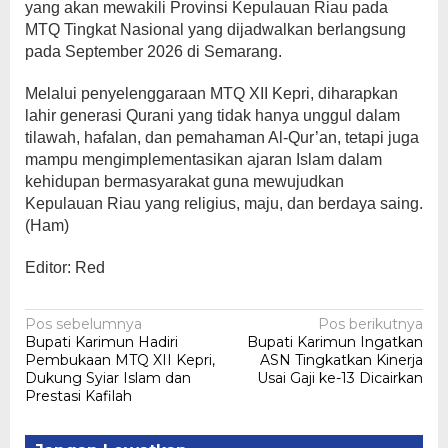
yang akan mewakili Provinsi Kepulauan Riau pada
MTQ Tingkat Nasional yang dijadwalkan berlangsung
pada September 2026 di Semarang.
Melalui penyelenggaraan MTQ XII Kepri, diharapkan
lahir generasi Qurani yang tidak hanya unggul dalam
tilawah, hafalan, dan pemahaman Al-Qur’an, tetapi juga
mampu mengimplementasikan ajaran Islam dalam
kehidupan bermasyarakat guna mewujudkan
Kepulauan Riau yang religius, maju, dan berdaya saing.
(Ham)
Editor: Red
Navigasi
Pos sebelumnya
Pos berikutnya
Bupati Karimun Hadiri
Bupati Karimun Ingatkan
pos
Pembukaan MTQ XII Kepri,
ASN Tingkatkan Kinerja
Dukung Syiar Islam dan
Usai Gaji ke-13 Dicairkan
Prestasi Kafilah