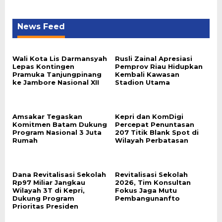
News Feed
Wali Kota Lis Darmansyah
Rusli Zainal Apresiasi
Lepas Kontingen
Pemprov Riau Hidupkan
Pramuka Tanjungpinang
Kembali Kawasan
ke Jambore Nasional XII
Stadion Utama
Amsakar Tegaskan
Kepri dan KomDigi
Komitmen Batam Dukung
Percepat Penuntasan
Program Nasional 3 Juta
207 Titik Blank Spot di
Rumah
Wilayah Perbatasan
Dana Revitalisasi Sekolah
Revitalisasi Sekolah
Rp97 Miliar Jangkau
2026, Tim Konsultan
Wilayah 3T di Kepri,
Fokus Jaga Mutu
Dukung Program
Pembangunanfto
Prioritas Presiden