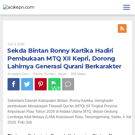
Lewati
ke
konten
Oleh
Juli 5, 2026
Acikepri.com
Sekda Bintan Ronny Kartika Hadiri
Pembukaan MTQ XII Kepri, Dorong
Lahirnya Generasi Qurani Berkarakter
Acikepri.com
Berita
Bintan
Sosial
-
,
,
-
103 Views
Sekretaris Daerah Kabupaten Bintan, Ronny Kartika, menghadiri
pembukaan Musabaqah Tilawatil Qur'an (MTQ) XII Tingkat Provinsi
Kepulauan Riau Tahun 2026 di Astaka Utama MTQ, depan Gedung
Lembaga Adat Melayu (LAM) Kepulauan Riau, Tanjungpinang, Sabtu, 4 Juli
2026. Foto (Ist)