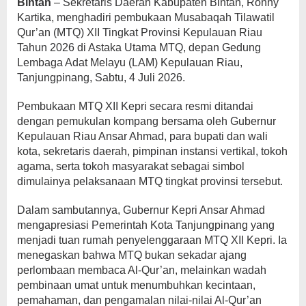
Bintan
– Sekretaris Daerah Kabupaten Bintan, Ronny
Kartika, menghadiri pembukaan Musabaqah Tilawatil
Qur’an (MTQ) XII Tingkat Provinsi Kepulauan Riau
Tahun 2026 di Astaka Utama MTQ, depan Gedung
Lembaga Adat Melayu (LAM) Kepulauan Riau,
Tanjungpinang, Sabtu, 4 Juli 2026.
Pembukaan MTQ XII Kepri secara resmi ditandai
dengan pemukulan kompang bersama oleh Gubernur
Kepulauan Riau Ansar Ahmad, para bupati dan wali
kota, sekretaris daerah, pimpinan instansi vertikal, tokoh
agama, serta tokoh masyarakat sebagai simbol
dimulainya pelaksanaan MTQ tingkat provinsi tersebut.
Dalam sambutannya, Gubernur Kepri Ansar Ahmad
mengapresiasi Pemerintah Kota Tanjungpinang yang
menjadi tuan rumah penyelenggaraan MTQ XII Kepri. Ia
menegaskan bahwa MTQ bukan sekadar ajang
perlombaan membaca Al-Qur’an, melainkan wadah
pembinaan umat untuk menumbuhkan kecintaan,
pemahaman, dan pengamalan nilai-nilai Al-Qur’an