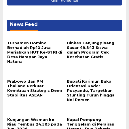
News Feed
Turnamen Domino
Dinkes Tanjungpinang
Berhadiah Rp10 Juta
Sasar 49.343 Siswa
Meriahkan HUT Ke-81 RI di
dalam Program Cek
Desa Harapan Jaya
Kesehatan Gratis
Natuna
Prabowo dan PM
Bupati Karimun Buka
Thailand Perkuat
Orientasi Kader
Kemitraan Strategis Demi
Posyandu, Targetkan
Stabilitas ASEAN
Stunting Turun hingga
Nol Persen
Kunjungan Wisman ke
Kapal Pompong
Riau Tembus 24.585 pada
Tenggelam di Perairan
Juni 2026
Meranti, Dua Pekerja