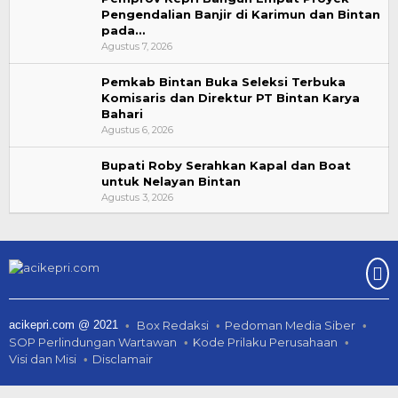
Pengendalian Banjir di Karimun dan Bintan
pada…
Agustus 7, 2026
Pemkab Bintan Buka Seleksi Terbuka
Komisaris dan Direktur PT Bintan Karya
Bahari
Agustus 6, 2026
Bupati Roby Serahkan Kapal dan Boat
untuk Nelayan Bintan
Agustus 3, 2026
acikepri.com @ 2021
Box Redaksi
Pedoman Media Siber
SOP Perlindungan Wartawan
Kode Prilaku Perusahaan
Visi dan Misi
Disclamair