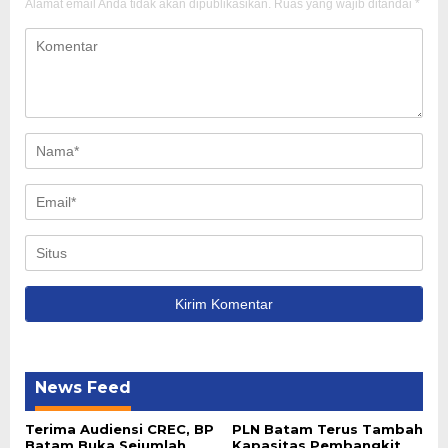
Alamat email Anda tidak akan dipublikasikan.
Ruas yang wajib ditandai
*
News Feed
Terima Audiensi CREC, BP
PLN Batam Terus Tambah
Batam Buka Sejumlah
Kapasitas Pembangkit