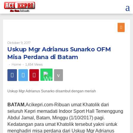
Lewati
ke
konten
Oleh
Oktober 9, 2017
Uskup Mgr Adrianus Sunarko OFM
Misa Perdana di Batam
Home
-
-
1,654 Views
Uskup Mgr Adrianus Sunarko disambut dengan meriah
BATAM
,Acikepri.com-Ribuan umat Khatolik dari
seluruh Kepri memadati Indoor Sport Hall Temenggung
Abdul Jamal, Batam, Minggu (1/10/2017) pagi.
Kedatangan para umat Khatolik tersebut yakni untuk
menghadiri misa perdana dari Uskup Mgr Adrianus