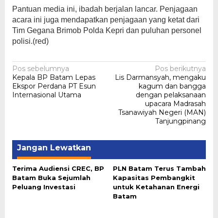
Pantuan media ini, ibadah berjalan lancar. Penjagaan
acara ini juga mendapatkan penjagaan yang ketat dari
Tim Gegana Brimob Polda Kepri dan puluhan personel
polisi.(red)
Navigasi
Pos sebelumnya
Pos berikutnya
Kepala BP Batam Lepas
Lis Darmansyah, mengaku
pos
Ekspor Perdana PT Esun
kagum dan bangga
Internasional Utama
dengan pelaksanaan
upacara Madrasah
Tsanawiyah Negeri (MAN)
Tanjungpinang
Jangan Lewatkan
Terima Audiensi CREC, BP
PLN Batam Terus Tambah
Batam Buka Sejumlah
Kapasitas Pembangkit
Peluang Investasi
untuk Ketahanan Energi
Batam