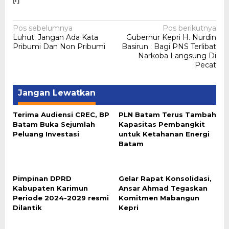
Navigasi
Pos sebelumnya
Pos berikutnya
Luhut: Jangan Ada Kata
Gubernur Kepri H. Nurdin
pos
Pribumi Dan Non Pribumi
Basirun : Bagi PNS Terlibat
Narkoba Langsung Di
Pecat
Jangan Lewatkan
Terima Audiensi CREC, BP
PLN Batam Terus Tambah
Batam Buka Sejumlah
Kapasitas Pembangkit
Peluang Investasi
untuk Ketahanan Energi
Batam
Pimpinan DPRD
Gelar Rapat Konsolidasi,
Kabupaten Karimun
Ansar Ahmad Tegaskan
Periode 2024-2029 resmi
Komitmen Mabangun
Dilantik
Kepri