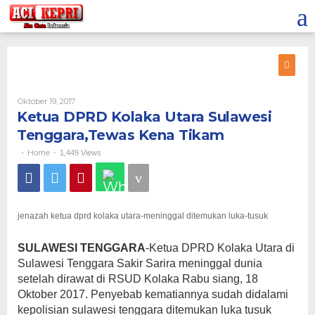
Lewati
ke
konten
Oleh
Oktober 19, 2017
Ketua DPRD Kolaka Utara Sulawesi
Tenggara,Tewas Kena Tikam
Home
-
-
1,449 Views
jenazah ketua dprd kolaka utara-meninggal ditemukan luka-tusuk
SULAWESI TENGGARA
-Ketua DPRD Kolaka Utara di
Sulawesi Tenggara Sakir Sarira meninggal dunia
setelah dirawat di RSUD Kolaka Rabu siang, 18
Oktober 2017. Penyebab kematiannya sudah didalami
kepolisian sulawesi tenggara ditemukan luka tusuk