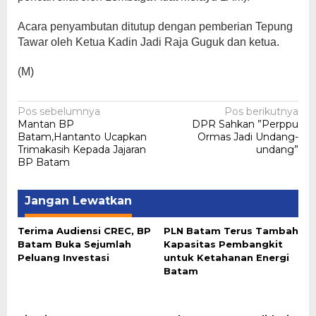
Acara penyambutan ditutup dengan pemberian Tepung
Tawar oleh Ketua Kadin Jadi Raja Guguk dan ketua.
(M)
Navigasi
Pos sebelumnya
Pos berikutnya
Mantan BP
DPR Sahkan ”Perppu
pos
Batam,Hantanto Ucapkan
Ormas Jadi Undang-
Trimakasih Kepada Jajaran
undang”
BP Batam
Jangan Lewatkan
Terima Audiensi CREC, BP
PLN Batam Terus Tambah
Batam Buka Sejumlah
Kapasitas Pembangkit
Peluang Investasi
untuk Ketahanan Energi
Batam