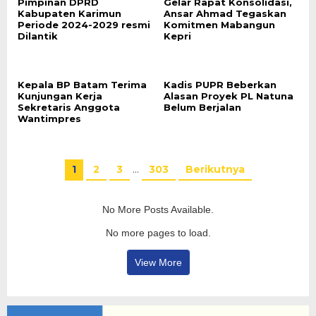
Pimpinan DPRD
Gelar Rapat Konsolidasi,
Kabupaten Karimun
Ansar Ahmad Tegaskan
Periode 2024-2029 resmi
Komitmen Mabangun
Dilantik
Kepri
Kepala BP Batam Terima
Kadis PUPR Beberkan
Kunjungan Kerja
Alasan Proyek PL Natuna
Sekretaris Anggota
Belum Berjalan
Wantimpres
1
2
3
…
303
Berikutnya
No More Posts Available.
No more pages to load.
View More