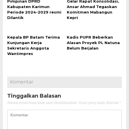
Pimpinan DPRD
Gelar Rapat Konsolidasi,
Kabupaten Karimun
Ansar Ahmad Tegaskan
Periode 2024-2029 resmi
Komitmen Mabangun
Dilantik
Kepri
Kepala BP Batam Terima
Kadis PUPR Beberkan
Kunjungan Kerja
Alasan Proyek PL Natuna
Sekretaris Anggota
Belum Berjalan
Wantimpres
Komentar
Tinggalkan Balasan
Alamat email Anda tidak akan dipublikasikan.
Ruas yang wajib ditandai
*