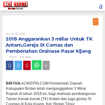
Lewati
ke
konten
Oleh
Januari 26, 2018
2018 Anggarankan 3 miliar Untuk TK
Antam,Gereja St Comas dan
Pembenahan Drainase Pasar Kijang
Home
-
-
652 Views
BINTAN
,ACIKEPRI.COM-Pemerintah Daerah
Kabupaten Bintan telah menganggarkan 3 Miliar
Rupiah di tahun 2018 ini, bagi realisasi pembangunan
Taman Kanak-kanak (TK) Antam dan juga gereja St
Cosmas di Kota Kijang, Kec Bintan Timur.