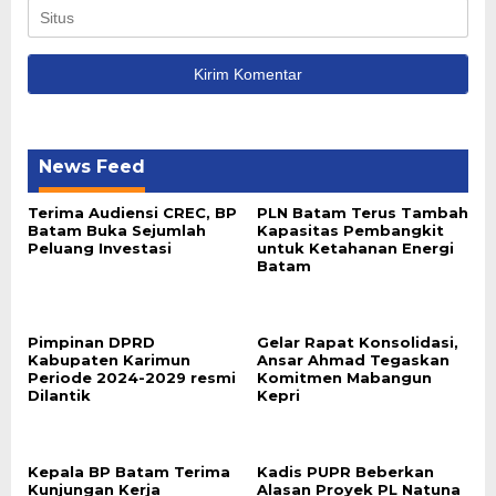
News Feed
Terima Audiensi CREC, BP
PLN Batam Terus Tambah
Batam Buka Sejumlah
Kapasitas Pembangkit
Peluang Investasi
untuk Ketahanan Energi
Batam
Pimpinan DPRD
Gelar Rapat Konsolidasi,
Kabupaten Karimun
Ansar Ahmad Tegaskan
Periode 2024-2029 resmi
Komitmen Mabangun
Dilantik
Kepri
Kepala BP Batam Terima
Kadis PUPR Beberkan
Kunjungan Kerja
Alasan Proyek PL Natuna