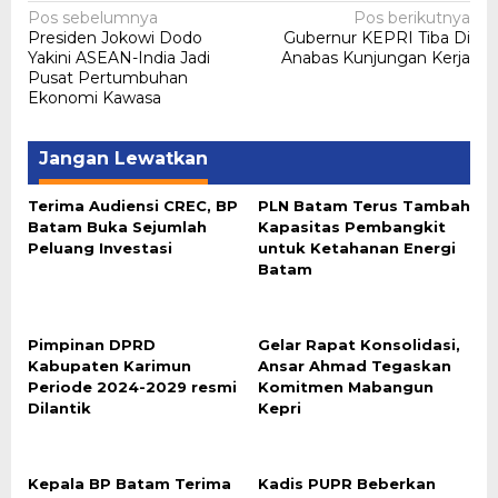
Navigasi
Pos sebelumnya
Pos berikutnya
Presiden Jokowi Dodo
Gubernur KEPRI Tiba Di
pos
Yakini ASEAN-India Jadi
Anabas Kunjungan Kerja
Pusat Pertumbuhan
Ekonomi Kawasa
Jangan Lewatkan
Terima Audiensi CREC, BP
PLN Batam Terus Tambah
Batam Buka Sejumlah
Kapasitas Pembangkit
Peluang Investasi
untuk Ketahanan Energi
Batam
Pimpinan DPRD
Gelar Rapat Konsolidasi,
Kabupaten Karimun
Ansar Ahmad Tegaskan
Periode 2024-2029 resmi
Komitmen Mabangun
Dilantik
Kepri
Kepala BP Batam Terima
Kadis PUPR Beberkan