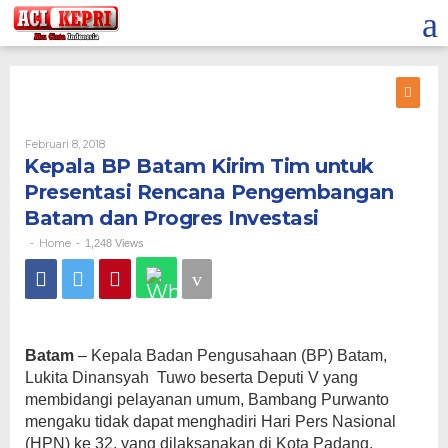
Lewati
ke
konten
Oleh
Februari 8, 2018
Kepala BP Batam Kirim Tim untuk
Presentasi Rencana Pengembangan
Batam dan Progres Investasi
Home
-
-
1,248 Views
Batam
– Kepala Badan Pengusahaan (BP) Batam,
Lukita Dinansyah Tuwo beserta Deputi V yang
membidangi pelayanan umum, Bambang Purwanto
mengaku tidak dapat menghadiri Hari Pers Nasional
(HPN) ke 32, yang dilaksanakan di Kota Padang,