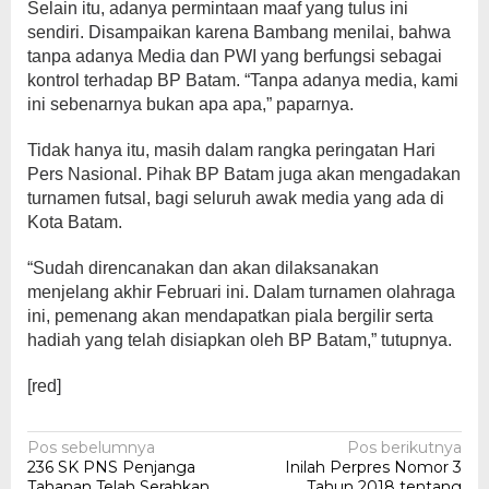
Selain itu, adanya permintaan maaf yang tulus ini
sendiri. Disampaikan karena Bambang menilai, bahwa
tanpa adanya Media dan PWI yang berfungsi sebagai
kontrol terhadap BP Batam. “Tanpa adanya media, kami
ini sebenarnya bukan apa apa,” paparnya.
Tidak hanya itu, masih dalam rangka peringatan Hari
Pers Nasional. Pihak BP Batam juga akan mengadakan
turnamen futsal, bagi seluruh awak media yang ada di
Kota Batam.
“Sudah direncanakan dan akan dilaksanakan
menjelang akhir Februari ini. Dalam turnamen olahraga
ini, pemenang akan mendapatkan piala bergilir serta
hadiah yang telah disiapkan oleh BP Batam,” tutupnya.
[red]
Navigasi
Pos sebelumnya
Pos berikutnya
236 SK PNS Penjanga
Inilah Perpres Nomor 3
pos
Tahanan Telah Serahkan
Tahun 2018 tentang