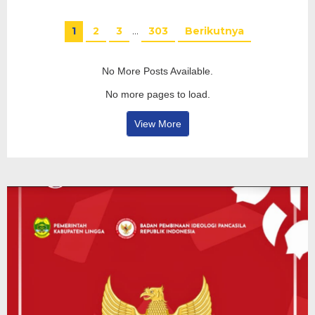
1
2
3
…
303
Berikutnya
No More Posts Available.
No more pages to load.
View More