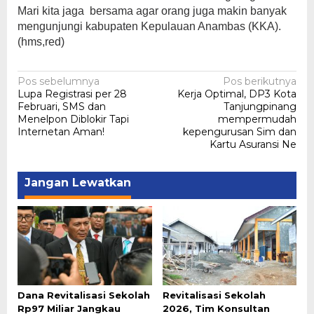
Mari kita jaga bersama agar orang juga makin banyak
mengunjungi kabupaten Kepulauan Anambas (KKA).
(hms,red)
Navigasi
Pos sebelumnya
Pos berikutnya
Lupa Registrasi per 28
Kerja Optimal, DP3 Kota
pos
Februari, SMS dan
Tanjungpinang
Menelpon Diblokir Tapi
mempermudah
Internetan Aman!
kepengurusan Sim dan
Kartu Asuransi Ne
Jangan Lewatkan
Dana Revitalisasi Sekolah
Revitalisasi Sekolah
Rp97 Miliar Jangkau
2026, Tim Konsultan