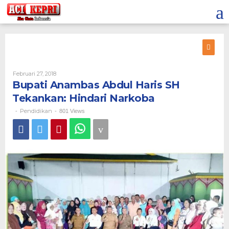
Lewati
ke
konten
Oleh
Februari 27, 2018
Bupati Anambas Abdul Haris SH
Tekankan: Hindari Narkoba
Pendidikan
-
-
801 Views