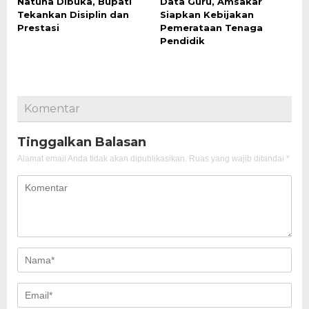
Natuna Dibuka, Bupati
Data Guru, Amsakar
Tekankan Disiplin dan
Siapkan Kebijakan
Prestasi
Pemerataan Tenaga
Pendidik
Komentar
Tinggalkan Balasan
Alamat email Anda tidak akan dipublikasikan.
Ruas yang wajib ditandai
*